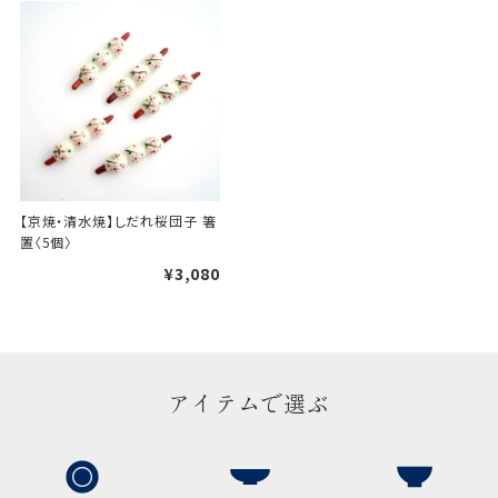
婚礼や出産などのギフト
一般的なギフト包装
包装
のし・包装体裁により、紐（ひも）掛けしない場合が
あります。
天掛け包装について
【京焼・清水焼】しだれ桜団子 箸
段ボールの上から熨斗紙・包
置〈5個〉
装紙をかける簡易包装（天掛
¥3,080
け包装）です。
手提袋はお付けできません。
アイテムで選ぶ
ギフト袋について
包装紙でお包みできない一部