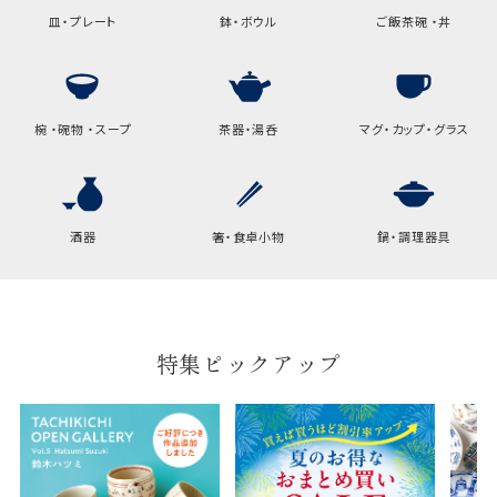
の商品は、ギフト袋にお入れい
皿・プレート
鉢・ボウル
ご飯茶碗 ・丼
たします。
手提袋はお付けできません。
椀 ・碗物 ・スープ
茶器・湯呑
マグ・カップ・グラス
手提げ袋について
ご注文時に、ご希望枚数をご記入ください。
A:京名所 袋
酒器
箸・食卓小物
鍋・調理器具
サイズ
高さ
32.5cm
横
22cm
特集ピックアップ
幅
9cm
B:京名所 袋
サイズ