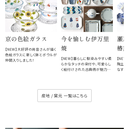
京の色絵ガラス
今を愉しむ伊万里
瀬戸
焼
椿窯
【NEW】大好評の尚音さんが描く
色絵ガラスに新しく鉢とボウルが
【NEW】暮らしに馴染みやすい柔
【NE
仲間入りしました！
らかなタッチの染付や、可愛らし
陶土と
く絵付けされた古典柄が魅力の
なす、
徳七窯
のない
産地 / 窯元 一覧はこちら