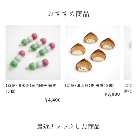
ギフト包装について
おすすめ商品
当店でギフト対応の商品をご購入いただきますと、熨
斗（のし）掛け・ギフト包装・手提げ袋を無料サービス
しております。
包装紙について
包装紙は2種類あります。
A.一般的なギフトに使用する包装紙です。
B.婚礼や出産、長寿祝などに使用する包装紙です。
【京焼・清水焼】三色団子 箸置
【京焼・清水焼】栗 箸置〈5個〉
【京焼
A
B
〈5個〉
置〈5個
¥3,080
¥4,400
最近チェックした商品