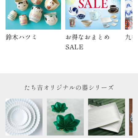
高さ
40cm
横
30cm
幅
14cm
鈴木ハツミ
お得なおまとめ
九谷
袋のサイズは当店で最適なものをご用意いたしま
SALE
す。
ご提供枚数の上限はご注文商品数となります。
天掛け包装、ギフト袋対応の商品にはおつけでき
ません。
※犬猫時計には、手提袋をお付けできません
たち吉オリジナルの器シリーズ
のしについて
のしについてはこちらをご覧ください