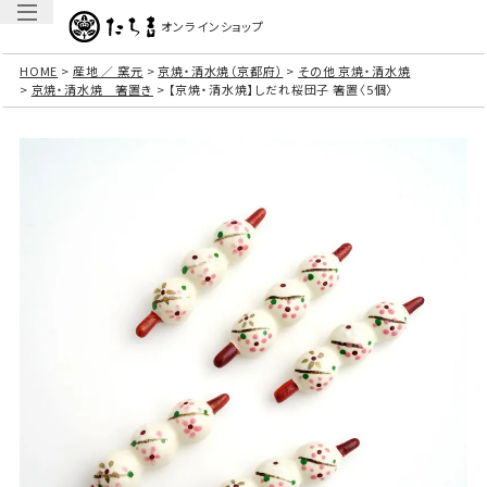
オンラインショップ
HOME
産地 ／ 窯元
京焼・清水焼（京都府）
その他 京焼・清水焼
京焼・清水焼 箸置き
【京焼・清水焼】しだれ桜団子 箸置〈5個〉