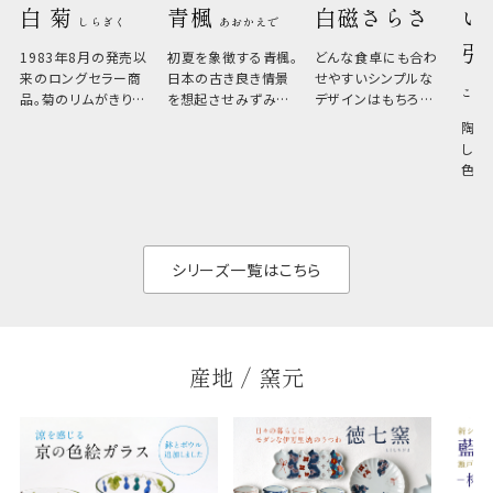
白 菊 
青楓 
白磁さらさ
い
しらぎく
あおかえで
引
1983年8月の発売以
初夏を象徴する青楓。
どんな食卓にも合わ
来のロングセラー商
日本の古き良き情景
せやすいシンプルな
こひ
品。菊のリムがきりっ
を想起させみずみず
デザインはもちろん、
と美しい、白い器のた
しい生命力も感じさ
その魅力は薄さと軽
陶器
め料理が映えやすく、
さ。重なりがよくスタ
しい
和食だけでなく料理
イリッシュでありなが
色の
のジャンルを問いま
ら、日常の食卓に馴
ト。
せん。器の重なりがよ
があ
く、すっきりと食器棚
せ、
と染
シリーズ一覧はこちら
産地 / 窯元