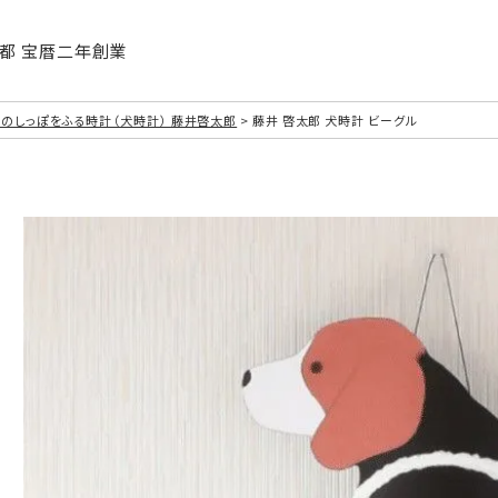
| 京都 宝暦二年創業
のしっぽをふる時計（犬時計） 藤井啓太郎
藤井 啓太郎 犬時計 ビーグル