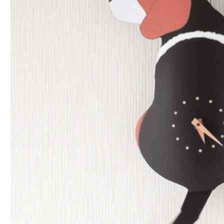
一般的なギフト包装
婚礼や出産などのギフト包装
のし・包装体裁により、紐（ひも）掛けしない場合があります。
天掛け包装について
段ボールの上から熨斗紙・包装紙をか
ける簡易包装（天掛け包装）です。
手提袋はお付けできません。
ギフト袋について