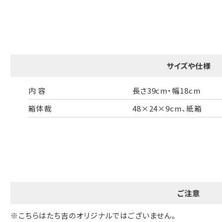
B:京名所 袋
サイズ
高さ
40cm
サイズや仕様
横
30cm
幅
14cm
内 容
長さ39cm・幅18cm
箱体裁
48×24×9cm、紙箱
袋のサイズは当店で最適なものをご用意いたします。
ご提供枚数の上限はご注文商品数となります。
天掛け包装、ギフト袋対応の商品にはおつけできません。
※犬猫時計には、手提袋をお付けできません
のしについて
ご注意
のしについてはこちらをご覧ください
※こちらはたち吉のオリジナルではございません。