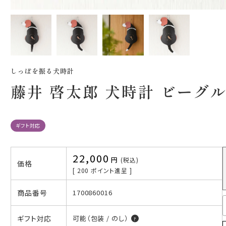
しっぽを振る犬時計
藤井 啓太郎 犬時計 ビーグ
ギフト対応
22,000
税込
価格
[
200
ポイント進呈 ]
商品番号
1700860016
ギフト対応
可能（包装 / のし）