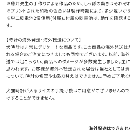
※藤井先生の手作りによる作品のため、しっぽの動きはそれぞ
※プリントされた和紙の色合いは製作時期により、多少違いがあ
※単二乾電池2個使用(付属)。付属の乾電池は、動作を確認す
す。
【時計の海外発送・海外転送について】
犬時計は非常にデリケートな商品です。この商品の海外発送は承
れる場合のご注文につきましても同様でございます。 以前、海
送では起こらない、商品へのダメージが多数発生しました。主に
思われます。 お客様が海外へ転送された場合は当社としては
について、時計の修理やお取り替えはできません。予めご了承く
犬猫時計が入るサイズの手提げ袋はご用意がございませんので
けすることができません。
海外配送はできませ