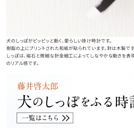
包装紙でお包みできない一部の商品
は、ギフト袋にお入れいたします。
犬のしっぽがピッピッと動く、愛らしい掛け時計です。
手提袋はお付けできません。
樹脂の上にプリントされた和紙が貼られています。針は木製です
しっぽは、磁石と微細な針金細工によってしなやかな動きを表
手提げ袋について
のリアル感です。
ご注文時に、ご希望枚数をご記入ください。
A:京名所 袋
サイズ
高さ
32.5cm
横
22cm
幅
9cm