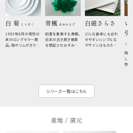
白 菊 
青楓 
白磁さらさ
い
しらぎく
あおかえで
引
1983年8月の発売以
初夏を象徴する青楓。
どんな食卓にも合わ
来のロングセラー商
日本の古き良き情景
せやすいシンプルな
こひ
品。菊のリムがきりっ
を想起させみずみず
デザインはもちろん、
と美しい、白い器のた
しい生命力も感じさ
その魅力は薄さと軽
陶器
め料理が映えやすく、
さ。重なりがよくスタ
しい
和食だけでなく料理
イリッシュでありなが
色の
のジャンルを問いま
ら、日常の食卓に馴
ト。
せん。器の重なりがよ
があ
く、すっきりと食器棚
せ、
と染
シリーズ一覧はこちら
産地 / 窯元