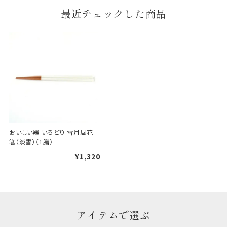
段ボールの上から熨斗紙・包
最近チェックした商品
装紙をかける簡易包装（天掛
け包装）です。
手提袋はお付けできません。
ギフト袋について
包装紙でお包みできない一部
の商品は、ギフト袋にお入れい
おいしい器 いろどり 雪月風花 
たします。
箸（淡雪）〈1膳〉
¥1,320
手提袋はお付けできません。
手提げ袋について
アイテムで選ぶ
ご注文時に、ご希望枚数をご記入ください。