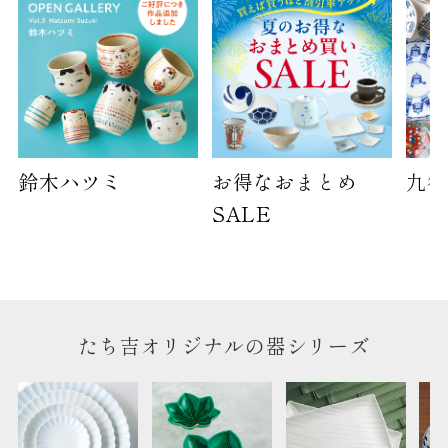
天掛け包装、ギフト袋対応の商品にはおつけでき
ません。
※犬猫時計には、手提袋をお付けできません
のしについて
のしについてはこちらをご覧ください
鈴木ハツミ
お得なおまとめ
九谷
SALE
たち吉オリジナルの器シリーズ