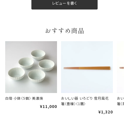
レビューを書く
包装紙は2種類あります。
A.一般的なギフトに使用する包装紙です。
B.婚礼や出産、長寿祝などに使用する包装紙です。
A
B
おすすめ商品
婚礼や出産などのギフト
一般的なギフト包装
包装
のし・包装体裁により、紐（ひも）掛けしない場合が
白菊 小鉢〈5個〉 美濃焼
おいしい器 いろどり 雪月風花 
おいしい
あります。
箸（豊穣）〈1膳〉
箸（薫風
¥11,000
¥1,320
天掛け包装について