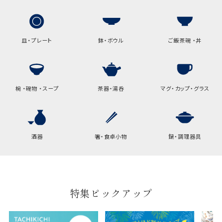
A:京名所 袋
サイズ
高さ
32.5cm
皿・プレート
鉢・ボウル
ご飯茶碗 ・丼
横
22cm
幅
9cm
椀 ・碗物 ・スープ
茶器・湯呑
マグ・カップ・グラス
B:京名所 袋
サイズ
高さ
40cm
酒器
箸・食卓小物
鍋・調理器具
横
30cm
幅
14cm
特集ピックアップ
袋のサイズは当店で最適なものをご用意いたしま
す。
ご提供枚数の上限はご注文商品数となります。