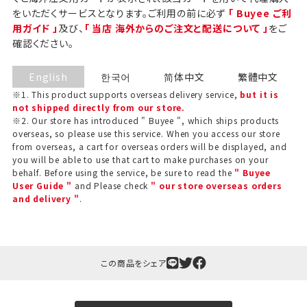
をいただくサービスとなります。ご利用の前に必ず
「 Buyee ご利
用ガイド 」
及び、
「 当店 海外からのご注文と配送について 」
をご
確認ください。
English
한국어
简体中文
繁體中文
※1. This product supports overseas delivery service,
but it is
not shipped directly from our store.
※2. Our store has introduced " Buyee ", which ships products
overseas, so please use this service. When you access our store
from overseas, a cart for overseas orders will be displayed, and
you will be able to use that cart to make purchases on your
behalf. Before using the service, be sure to read the
" Buyee
User Guide "
and Please check
" our store overseas orders
and delivery "
.
ギフト包装について
当店でギフト対応の商品をご購入いただきますと、熨
斗（のし）掛け・ギフト包装・手提げ袋を無料サービス
しております。
この商品をシェア
包装紙について