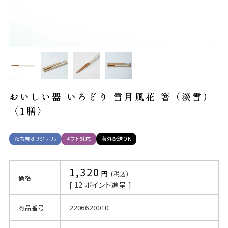
おいしい器 いろどり 雪月風花 箸（淡雪）
〈1膳〉
たち吉オリジナル
ギフト対応
海外配送OK
1,320
税込
価格
[
12
ポイント進呈 ]
2206620010
商品番号