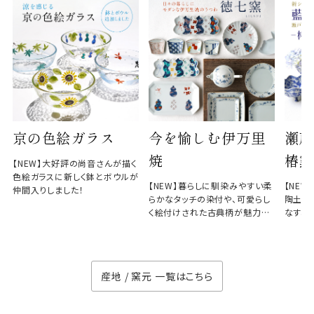
京の色絵ガラス
今を愉しむ伊万里
瀬戸
焼
椿窯
【NEW】大好評の尚音さんが描く
色絵ガラスに新しく鉢とボウルが
【NEW】暮らしに馴染みやすい柔
【NE
仲間入りしました！
らかなタッチの染付や、可愛らし
陶土と
く絵付けされた古典柄が魅力の
なす、
徳七窯
のない
産地 / 窯元 一覧はこちら