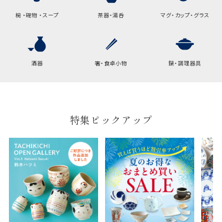
椀 ・碗物 ・スープ
茶器・湯呑
マグ・カップ・グラス
酒器
箸・食卓小物
鍋・調理器具
特集ピックアップ