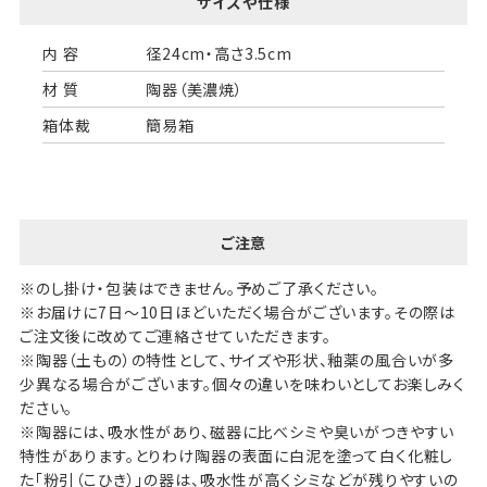
サイズや仕様
内 容
径24cm・高さ3.5cm
材 質
陶器（美濃焼）
箱体裁
簡易箱
ご注意
※のし掛け・包装はできません。予めご了承ください。
※お届けに7日～10日ほどいただく場合がございます。その際は
ご注文後に改めてご連絡させていただきます。
※陶器（土もの）の特性として、サイズや形状、釉薬の風合いが多
少異なる場合がございます。個々の違いを味わいとしてお楽しみく
ださい。
※陶器には、吸水性があり、磁器に比べシミや臭いがつきやすい
特性があります。とりわけ陶器の表面に白泥を塗って白く化粧し
た「粉引（こひき）」の器は、吸水性が高くシミなどが残りやすいの