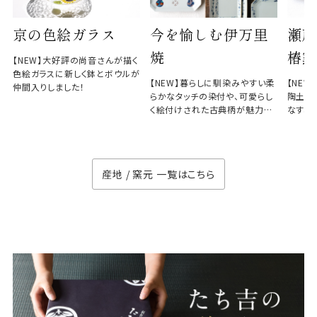
京の色絵ガラス
今を愉しむ伊万里
瀬戸
焼
椿窯
【NEW】大好評の尚音さんが描く
色絵ガラスに新しく鉢とボウルが
【NEW】暮らしに馴染みやすい柔
【NE
仲間入りしました！
らかなタッチの染付や、可愛らし
陶土と
く絵付けされた古典柄が魅力の
なす、
徳七窯
のない
産地 / 窯元 一覧はこちら