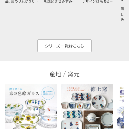
品。菊のリムがきりっ
を想起させみずみず
デザインはもちろん、
と美しい、白い器のた
しい生命力も感じさ
その魅力は薄さと軽
陶器
め料理が映えやすく、
さ。重なりがよくスタ
しい
和食だけでなく料理
イリッシュでありなが
色の
のジャンルを問いま
ら、日常の食卓に馴
ト。
せん。器の重なりがよ
があ
く、すっきりと食器棚
せ、
と染
シリーズ一覧はこちら
産地 / 窯元