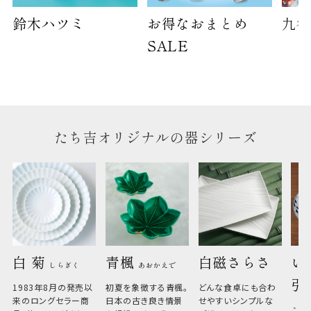
鈴木ハツミ
お得なおまとめ
九谷
SALE
たち吉オリジナルの器シリーズ
白 菊 
青楓 
白磁さらさ
い
しらぎく
あおかえで
引
1983年8月の発売以
初夏を象徴する青楓。
どんな食卓にも合わ
来のロングセラー商
日本の古き良き情景
せやすいシンプルな
こひ