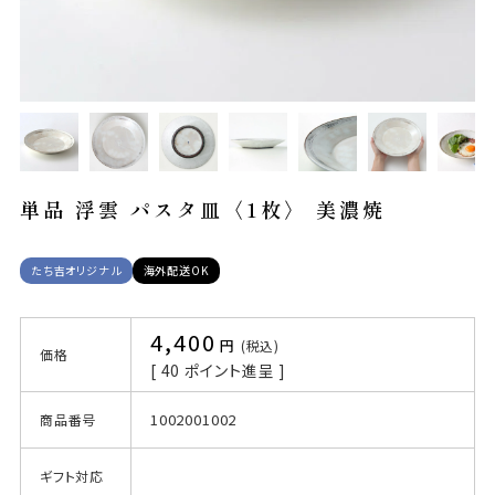
単品 浮雲 パスタ皿〈1枚〉 美濃焼
たち吉オリジナル
海外配送OK
4,400
税込
価格
[
40
ポイント進呈 ]
1002001002
商品番号
ギフト対応