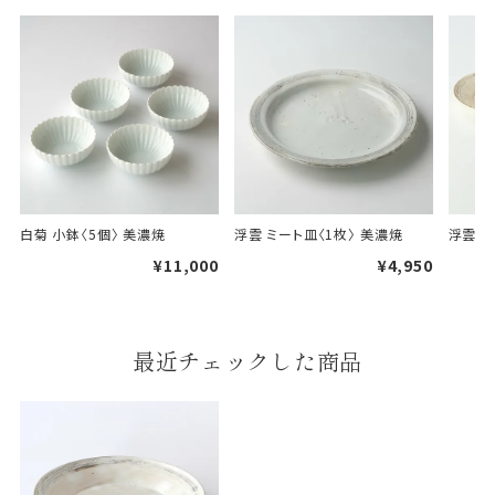
白菊 小鉢〈5個〉 美濃焼
浮雲 ミート皿〈1枚〉 美濃焼
浮雲 パ
¥11,000
¥4,950
最近チェックした商品