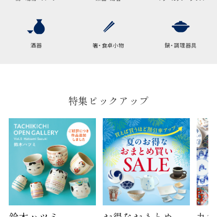
酒器
箸・食卓小物
鍋・調理器具
特集ピックアップ
鈴木ハツミ
お得なおまとめ
九谷