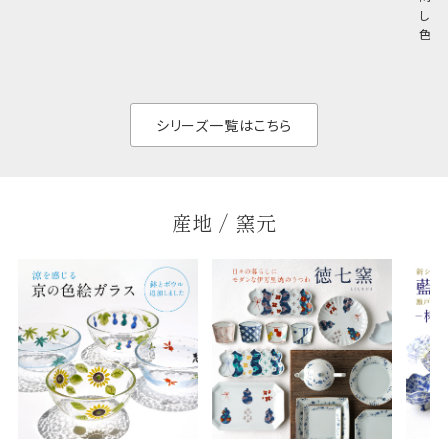
め料理が映えやすく、
さ。重なりがよくスタ
しい
和食だけでなく料理
イリッシュでありなが
色の
のジャンルを問いま
ら、日常の食卓に馴
ト。
せん。器の重なりがよ
があ
く、すっきりと食器棚
せ、
と染
シリーズ一覧はこちら
産地 / 窯元