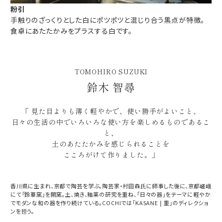
粉引
手触りのざっくりとした白にポツポツと混じり合う黒点が特徴。
食卓にあたたかみをプラスする白です。
TOMOHIRO SUZUKI
鈴木 智尋
「 見た目よりも薄く軽やかで、使い勝手がよいこと、
日々の生活の中でいろいろな使い方を楽しめるものであるこ
と、
土のあたたかみを感じられることを
こころがけて作りました。」
香川県に生まれ、京都で陶芸を学ぶ。陶芸家・村田森氏に師事した後に、京都嵯峨
にて「鈴華窯」を開窯。土、焼き、釉薬の研究を重ね、「日々の器」をテーマに軽やか
でモダンな和の器を作り続けている。COCHIでは「KASANE | 重」のディレクショ
ギフト包装について
ンを担う。