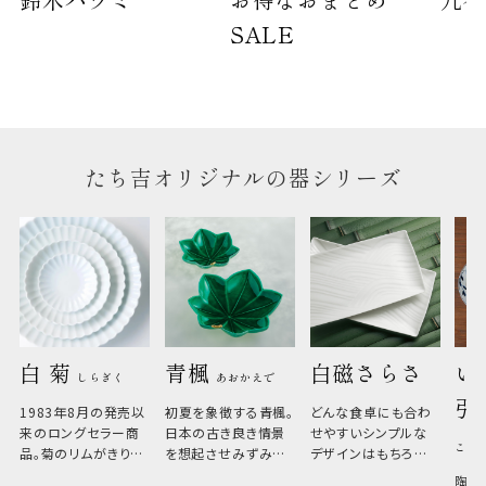
SALE
たち吉オリジナルの器シリーズ
白 菊 
青楓 
白磁さらさ
い
しらぎく
あおかえで
引
1983年8月の発売以
初夏を象徴する青楓。
どんな食卓にも合わ
来のロングセラー商
日本の古き良き情景
せやすいシンプルな
こひ
品。菊のリムがきりっ
を想起させみずみず
デザインはもちろん、
と美しい、白い器のた
しい生命力も感じさ
その魅力は薄さと軽
陶器