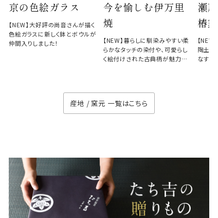
京の色絵ガラス
今を愉しむ伊万里
瀬戸
焼
椿窯
【NEW】大好評の尚音さんが描く
色絵ガラスに新しく鉢とボウルが
【NEW】暮らしに馴染みやすい柔
【NE
仲間入りしました！
らかなタッチの染付や、可愛らし
陶土と
く絵付けされた古典柄が魅力の
なす、
徳七窯
のない
産地 / 窯元 一覧はこちら