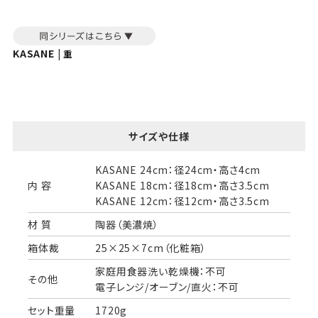
当店でギフト対応の商品をご購入いただきますと、熨
斗（のし）掛け・ギフト包装・手提げ袋を無料サービス
しております。
KASANE |
重
包装紙について
包装紙は2種類あります。
A.一般的なギフトに使用する包装紙です。
サイズや仕様
B.婚礼や出産、長寿祝などに使用する包装紙です。
A
B
KASANE 24cm：径24cm・高さ4cm
内 容
KASANE 18cm：径18cm・高さ3.5cm
KASANE 12cm：径12cm・高さ3.5cm
材 質
陶器（美濃焼）
箱体裁
25×25×7cm（化粧箱）
家庭用食器洗い乾燥機：不可
その他
婚礼や出産などのギフト
電子レンジ/オーブン/直火：不可
一般的なギフト包装
包装
セット重量
1720g