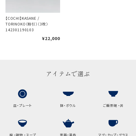
【COCHI】KASANE / 
TORINOKO（粉引）〈3枚〉　
142301190103
¥22,000
アイテムで選ぶ
皿・プレート
鉢・ボウル
ご飯茶碗 ・丼
椀 ・碗物 ・スープ
茶器・湯呑
マグ・カップ・グラス