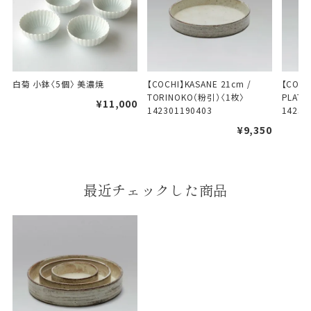
幅
14cm
袋のサイズは当店で最適なものをご用意いたしま
す。
ご提供枚数の上限はご注文商品数となります。
白菊 小鉢〈5個〉 美濃焼
【COCHI】KASANE 21cm / 
【COCH
TORINOKO（粉引）〈1枚〉　
PLATE
天掛け包装、ギフト袋対応の商品にはおつけでき
¥11,000
142301190403
14250
ません。
¥9,350
※犬猫時計には、手提袋をお付けできません
のしについて
最近チェックした商品
のしについてはこちらをご覧ください