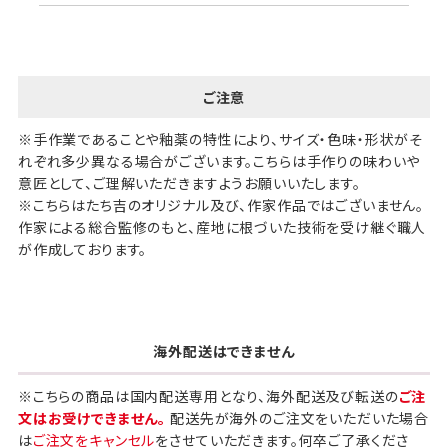
のし・包装体裁により、紐（ひも）掛けしない場合が
あります。
天掛け包装について
ご注意
※手作業であることや釉薬の特性により、サイズ・色味・形状がそ
段ボールの上から熨斗紙・包
れぞれ多少異なる場合がございます。こちらは手作りの味わいや
装紙をかける簡易包装（天掛
意匠として、ご理解いただきますようお願いいたします。
け包装）です。
※こちらはたち吉のオリジナル及び、作家作品ではございません。
作家による総合監修のもと、産地に根づいた技術を受け継ぐ職人
が作成しております。
手提袋はお付けできません。
ギフト袋について
海外配送はできません
包装紙でお包みできない一部
の商品は、ギフト袋にお入れい
※こちらの商品は国内配送専用となり、海外配送及び転送の
ご注
たします。
文はお受けできません。
配送先が海外のご注文をいただいた場合
は
ご注文をキャンセル
をさせていただきます。何卒ご了承くださ