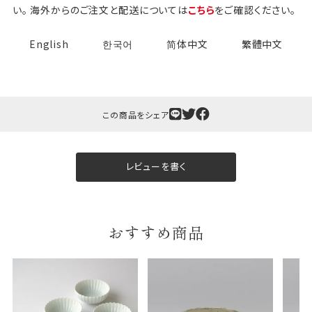
い。 海外からのご注文と配送については
こちら
をご確認ください。
手提袋はお付けできません。
English
한국어
简体中文
繁體中文
手提げ袋について
ご注文時に、ご希望枚数をご記入ください。
A:京名所 袋
この商品をシェア
サイズ
高さ
32.5cm
レビューを書く
横
22cm
幅
9cm
おすすめ商品
B:京名所 袋
サイズ
高さ
40cm
横
30cm