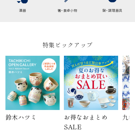
酒器
箸・食卓小物
鍋・調理器具
袋のサイズは当店で最適なものをご用意いたしま
す。
ご提供枚数の上限はご注文商品数となります。
天掛け包装、ギフト袋対応の商品にはおつけでき
ません。
特集ピックアップ
※犬猫時計には、手提袋をお付けできません
のしについて
のしについてはこちらをご覧ください
鈴木ハツミ
お得なおまとめ
九谷
SALE