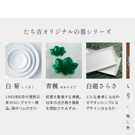
たち吉オリジナルの器シリーズ
白 菊 
青楓 
白磁さらさ
い
しらぎく
あおかえで
引
1983年8月の発売以
初夏を象徴する青楓。
どんな食卓にも合わ
来のロングセラー商
日本の古き良き情景
せやすいシンプルな
こひ
品。菊のリムがきりっ
を想起させみずみず
デザインはもちろん、
と美しい、白い器のた
しい生命力も感じさ
その魅力は薄さと軽
陶器
め料理が映えやすく、
さ。重なりがよくスタ
しい
和食だけでなく料理
イリッシュでありなが
色の
のジャンルを問いま
ら、日常の食卓に馴
ト。