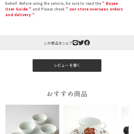
behalf. Before using the service, be sure to read the
" Buyee
斗（のし）掛け・ギフト包装・手提げ袋を無料サービス
User Guide "
and Please check
" our store overseas orders
しております。
and delivery "
.
包装紙について
包装紙は2種類あります。
A.一般的なギフトに使用する包装紙です。
この商品をシェア
B.婚礼や出産、長寿祝などに使用する包装紙です。
A
B
レビューを書く
おすすめ商品
婚礼や出産などのギフト
一般的なギフト包装
包装
のし・包装体裁により、紐（ひも）掛けしない場合が