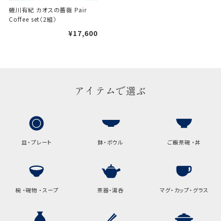
蜷川有紀 カオスの薔薇 Pair 
Coffee set〈2組〉
手提げ袋について
¥17,600
ご注文時に、ご希望枚数をご記入ください。
A:京名所 袋
サイズ
アイテムで選ぶ
高さ
32.5cm
横
22cm
幅
9cm
皿・プレート
鉢・ボウル
ご飯茶碗 ・丼
B:京名所 袋
サイズ
高さ
40cm
椀 ・碗物 ・スープ
茶器・湯呑
マグ・カップ・グラス
横
30cm
幅
14cm