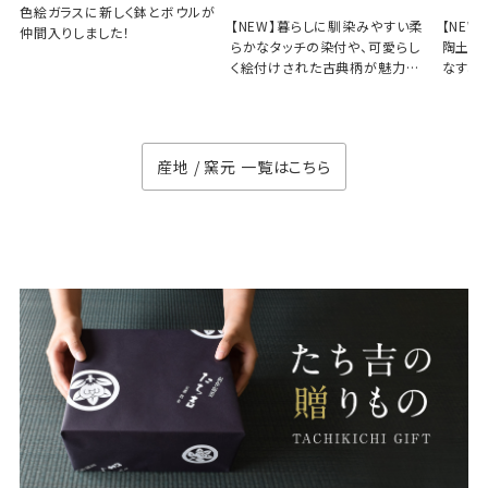
色絵ガラスに新しく鉢とボウルが
【NEW】暮らしに馴染みやすい柔
【NE
仲間入りしました！
らかなタッチの染付や、可愛らし
陶土と
く絵付けされた古典柄が魅力の
なす、
徳七窯
のない
産地 / 窯元 一覧はこちら