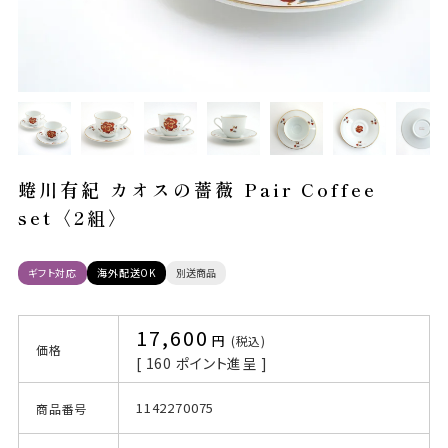
蜷川有紀 カオスの薔薇 Pair Coffee
set〈2組〉
ギフト対応
海外配送OK
別送商品
17,600
税込
価格
[
160
ポイント進呈 ]
1142270075
商品番号