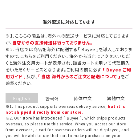
海外配送に対応しています
※1. こちらの商品は、海外への配送サービスに対応しております
が、
当店からの直接発送は行っておりません。
※2. 当店では商品を海外に配送する「 Buyee 」を導入しておりま
すので、こちらをご利用ください。 海外から当店にアクセスいただ
くと海外注文用カートが表示され、該当カートを用いて代理購入
をいただくサービスとなります。ご利用の前に必ず
「 Buyee ご利
用ガイド 」
及び、
「 当店 海外からのご注文と配送について 」
をご
確認ください。
English
한국어
简体中文
繁體中文
※1. This product supports overseas delivery service,
but it is
not shipped directly from our store.
※2. Our store has introduced " Buyee ", which ships products
ギフト包装について
overseas, so please use this service. When you access our store
from overseas, a cart for overseas orders will be displayed, and
当店でギフト対応の商品をご購入いただきますと、熨
you will be able to use that cart to make purchases on your