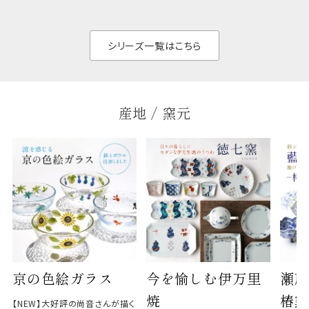
せん。器の重なりがよ
があ
く、すっきりと食器棚
せ、
と染
シリーズ一覧はこちら
産地 / 窯元
京の色絵ガラス
今を愉しむ伊万里
瀬戸
焼
椿窯
【NEW】大好評の尚音さんが描く