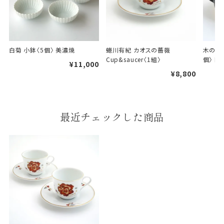
あります。
天掛け包装について
白菊 小鉢〈5個〉 美濃焼
蜷川有紀 カオスの薔薇 
木の実 
Cup&saucer〈1組〉
個〉 
段ボールの上から熨斗紙・包
¥11,000
装紙をかける簡易包装（天掛
¥8,800
け包装）です。
手提袋はお付けできません。
最近チェックした商品
ギフト袋について
包装紙でお包みできない一部
の商品は、ギフト袋にお入れい
たします。
手提袋はお付けできません。