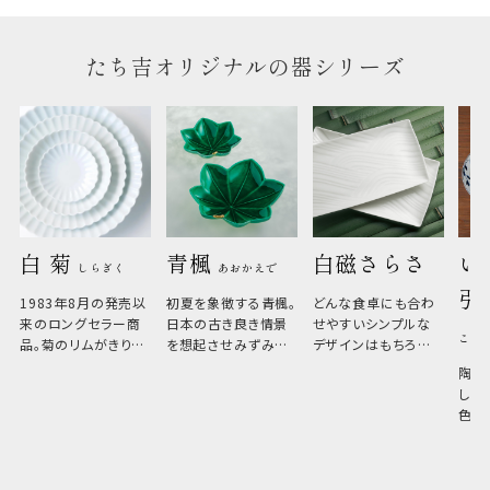
たち吉オリジナルの器シリーズ
白 菊 
青楓 
白磁さらさ
い
しらぎく
あおかえで
引
1983年8月の発売以
初夏を象徴する青楓。
どんな食卓にも合わ
来のロングセラー商
日本の古き良き情景
せやすいシンプルな
こひ
品。菊のリムがきりっ
を想起させみずみず
デザインはもちろん、
と美しい、白い器のた
しい生命力も感じさ
その魅力は薄さと軽
陶器
め料理が映えやすく、
さ。重なりがよくスタ
しい
和食だけでなく料理
イリッシュでありなが
色の
のジャンルを問いま
ら、日常の食卓に馴
ト。
せん。器の重なりがよ
があ
く、すっきりと食器棚
せ、