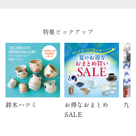
袋のサイズは当店で最適なものをご用意いたしま
す。
ご提供枚数の上限はご注文商品数となります。
天掛け包装、ギフト袋対応の商品にはおつけでき
特集ピックアップ
ません。
※犬猫時計には、手提袋をお付けできません
のしについて
のしについてはこちらをご覧ください
鈴木ハツミ
お得なおまとめ
九谷
SALE