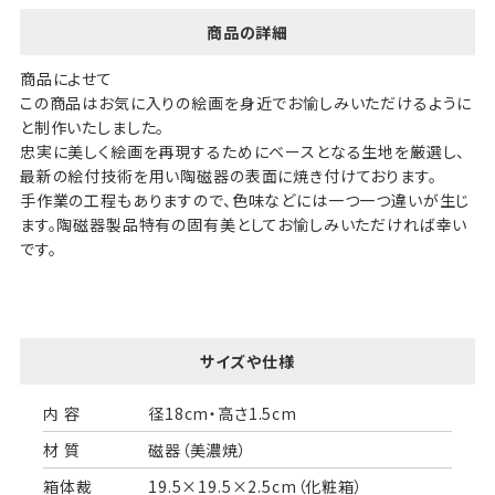
商品の詳細
商品によせて
この商品はお気に入りの絵画を身近でお愉しみいただけるように
と制作いたしました。
忠実に美しく絵画を再現するためにベースとなる生地を厳選し、
最新の絵付技術を用い陶磁器の表面に焼き付けております。
手作業の工程もありますので、色味などには一つ一つ違いが生じ
ます。陶磁器製品特有の固有美としてお愉しみいただければ幸い
です。
サイズや仕様
内 容
径18cm・高さ1.5cm
材 質
磁器（美濃焼）
箱体裁
19.5×19.5×2.5cm（化粧箱）