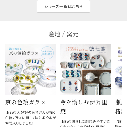
と染
シリーズ一覧はこちら
産地 / 窯元
京の色絵ガラス
今を愉しむ伊万里
瀬戸
焼
椿窯
【NEW】大好評の尚音さんが描く
色絵ガラスに新しく鉢とボウルが
【NEW】暮らしに馴染みやすい柔
【NE
仲間入りしました！
らかなタッチの染付や、可愛らし
陶土と