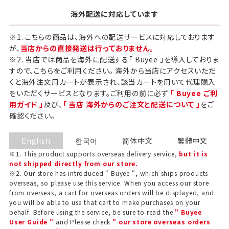
海外配送に対応しています
※1. こちらの商品は、海外への配送サービスに対応しております
が、
当店からの直接発送は行っておりません。
※2. 当店では商品を海外に配送する「 Buyee 」を導入しておりま
すので、こちらをご利用ください。 海外から当店にアクセスいただ
くと海外注文用カートが表示され、該当カートを用いて代理購入
をいただくサービスとなります。ご利用の前に必ず
「 Buyee ご利
用ガイド 」
及び、
「 当店 海外からのご注文と配送について 」
をご
確認ください。
English
한국어
简体中文
繁體中文
※1. This product supports overseas delivery service,
but it is
not shipped directly from our store.
※2. Our store has introduced " Buyee ", which ships products
overseas, so please use this service. When you access our store
ギフト包装について
from overseas, a cart for overseas orders will be displayed, and
you will be able to use that cart to make purchases on your
behalf. Before using the service, be sure to read the
" Buyee
当店でギフト対応の商品をご購入いただきますと、熨
User Guide "
and Please check
" our store overseas orders
斗（のし）掛け・ギフト包装・手提げ袋を無料サービス