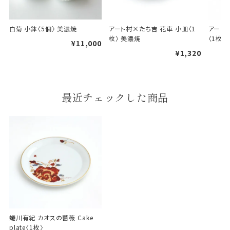
天掛け包装について
白菊 小鉢〈5個〉 美濃焼
アート村×たち吉 花車 小皿〈1
アート
枚〉 美濃焼
〈1枚〉
¥11,000
段ボールの上から熨斗紙・包
¥1,320
装紙をかける簡易包装（天掛
け包装）です。
最近チェックした商品
手提袋はお付けできません。
ギフト袋について
包装紙でお包みできない一部
の商品は、ギフト袋にお入れい
たします。
手提袋はお付けできません。
蜷川有紀 カオスの薔薇 Cake 
plate〈1枚〉