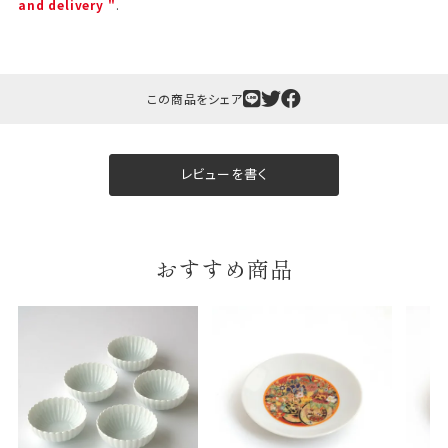
and delivery "
.
しております。
包装紙について
包装紙は2種類あります。
この商品をシェア
A.一般的なギフトに使用する包装紙です。
B.婚礼や出産、長寿祝などに使用する包装紙です。
レビューを書く
A
B
おすすめ商品
婚礼や出産などのギフト
一般的なギフト包装
包装
のし・包装体裁により、紐（ひも）掛けしない場合が
あります。