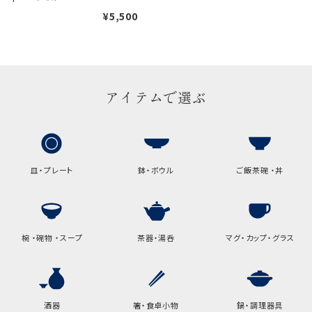
¥5,500
手提げ袋について
ご注文時に、ご希望枚数をご記入ください。
A:京名所 袋
サイズ
アイテムで選ぶ
高さ
32.5cm
横
22cm
幅
9cm
皿・プレート
鉢・ボウル
ご飯茶碗 ・丼
B:京名所 袋
サイズ
椀 ・碗物 ・スープ
茶器・湯呑
マグ・カップ・グラス
高さ
40cm
横
30cm
幅
14cm
酒器
箸・食卓小物
鍋・調理器具