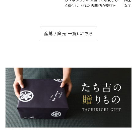
く絵付けされた古典柄が魅力の
なす、
徳七窯
のない
産地 / 窯元 一覧はこちら