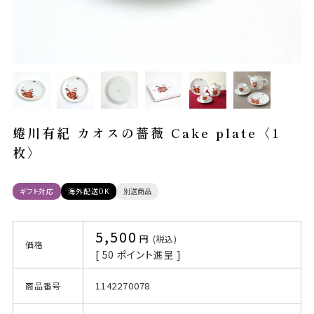
蜷川有紀 カオスの薔薇 Cake plate〈1
枚〉
ギフト対応
海外配送OK
別送商品
5,500
税込
価格
[
50
ポイント進呈 ]
1142270078
商品番号