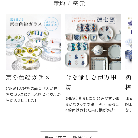
産地 / 窯元
京の色絵ガラス
今を愉しむ伊万里
瀬戸
焼
椿窯
【NEW】大好評の尚音さんが描く
色絵ガラスに新しく鉢とボウルが
【NEW】暮らしに馴染みやすい柔
【NE
仲間入りしました！
らかなタッチの染付や、可愛らし
陶土と
く絵付けされた古典柄が魅力の
なす、
徳七窯
のない