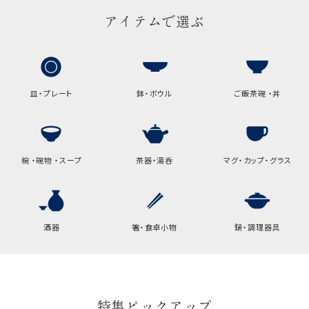
アイテムで選ぶ
包装紙でお包みできない一部
の商品は、ギフト袋にお入れい
たします。
皿・プレート
鉢・ボウル
ご飯茶碗 ・丼
手提袋はお付けできません。
手提げ袋について
ご注文時に、ご希望枚数をご記入ください。
椀 ・碗物 ・スープ
茶器・湯呑
マグ・カップ・グラス
A:京名所 袋
サイズ
高さ
32.5cm
酒器
箸・食卓小物
鍋・調理器具
横
22cm
幅
9cm
特集ピックアップ