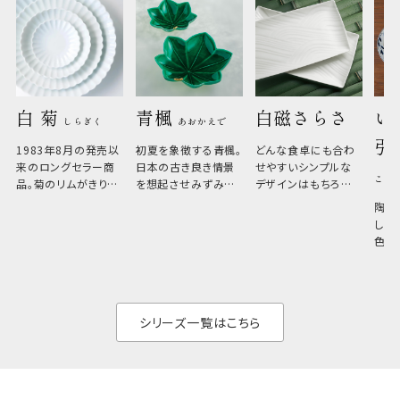
白 菊 
青楓 
白磁さらさ
い
しらぎく
あおかえで
引
1983年8月の発売以
初夏を象徴する青楓。
どんな食卓にも合わ
来のロングセラー商
日本の古き良き情景
せやすいシンプルな
こひ
品。菊のリムがきりっ
を想起させみずみず
デザインはもちろん、
と美しい、白い器のた
しい生命力も感じさ
その魅力は薄さと軽
陶器
め料理が映えやすく、
さ。重なりがよくスタ
しい
和食だけでなく料理
イリッシュでありなが
色の
のジャンルを問いま
ら、日常の食卓に馴
ト。
せん。器の重なりがよ
があ
く、すっきりと食器棚
せ、
と染
シリーズ一覧はこちら