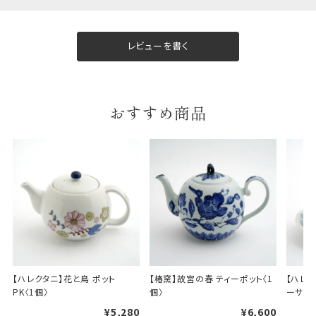
レビューを書く
ギフト包装について
当店でギフト対応の商品をご購入いただきますと、熨
おすすめ商品
斗（のし）掛け・ギフト包装・手提げ袋を無料サービス
しております。
包装紙について
包装紙は2種類あります。
A.一般的なギフトに使用する包装紙です。
B.婚礼や出産、長寿祝などに使用する包装紙です。
A
B
【ハレクタニ】花と鳥 ポット 
【椿窯】故宮の春 ティーポット〈1
【ハレク
PK〈1個〉
個〉
ーサー 
¥5,280
¥6,600