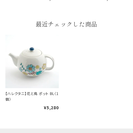
婚礼や出産などのギフト
最近チェックした商品
一般的なギフト包装
包装
のし・包装体裁により、紐（ひも）掛けしない場合が
あります。
天掛け包装について
段ボールの上から熨斗紙・包
装紙をかける簡易包装（天掛
け包装）です。
【ハレクタニ】花と鳥 ポット BL〈1
個〉
¥5,280
手提袋はお付けできません。
ギフト袋について