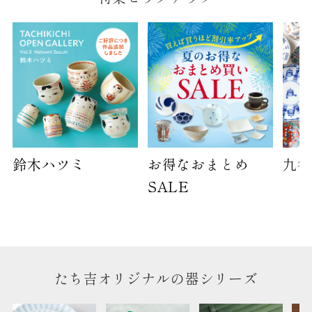
B:京名所 袋
サイズ
高さ
40cm
横
30cm
幅
14cm
袋のサイズは当店で最適なものをご用意いたしま
す。
鈴木ハツミ
お得なおまとめ
九谷
ご提供枚数の上限はご注文商品数となります。
天掛け包装、ギフト袋対応の商品にはおつけでき
SALE
ません。
※犬猫時計には、手提袋をお付けできません
のしについて
たち吉オリジナルの器シリーズ
のしについてはこちらをご覧ください