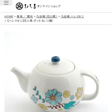
オンラインショップ
HOME
産地 ／ 窯元
九谷焼（石川県）
九谷焼 ハレクタニ
【ハレクタニ】花と鳥 ポット BL〈1個〉