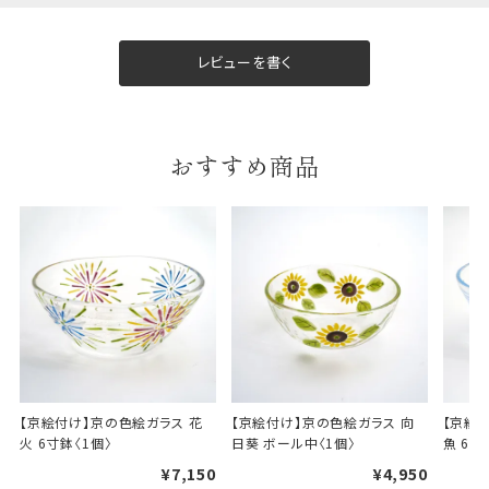
包装紙について
包装紙は2種類あります。
レビューを書く
A.一般的なギフトに使用する包装紙です。
B.婚礼や出産、長寿祝などに使用する包装紙です。
A
B
おすすめ商品
婚礼や出産などのギフト
一般的なギフト包装
包装
のし・包装体裁により、紐（ひも）掛けしない場合が
あります。
【京絵付け】京の色絵ガラス 花
【京絵付け】京の色絵ガラス 向
【京絵
火 6寸鉢〈1個〉
日葵 ボール中〈1個〉
魚 6寸
天掛け包装について
¥7,150
¥4,950