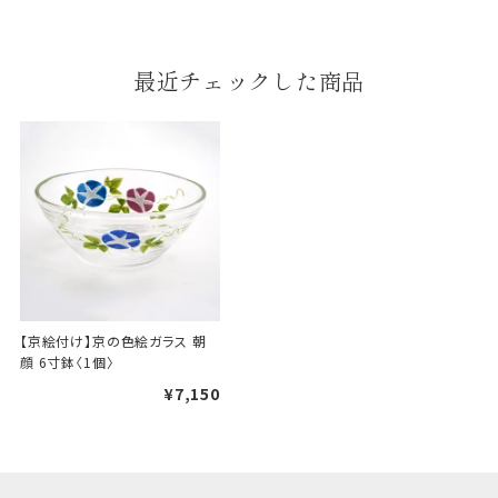
段ボールの上から熨斗紙・包
装紙をかける簡易包装（天掛
最近チェックした商品
け包装）です。
手提袋はお付けできません。
ギフト袋について
包装紙でお包みできない一部
の商品は、ギフト袋にお入れい
たします。
【京絵付け】京の色絵ガラス 朝
顔 6寸鉢〈1個〉
¥7,150
手提袋はお付けできません。
手提げ袋について
ご注文時に、ご希望枚数をご記入ください。