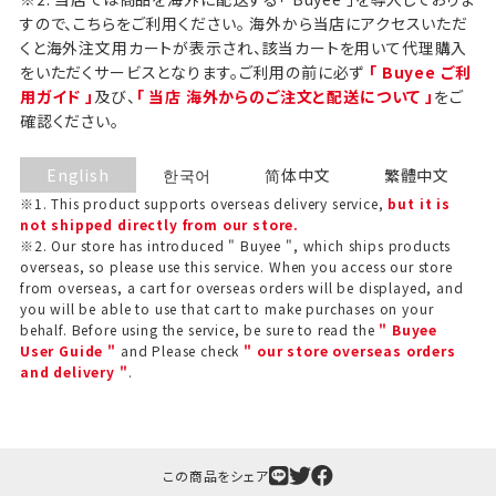
すので、こちらをご利用ください。 海外から当店にアクセスいただ
くと海外注文用カートが表示され、該当カートを用いて代理購入
をいただくサービスとなります。ご利用の前に必ず
「 Buyee ご利
用ガイド 」
及び、
「 当店 海外からのご注文と配送について 」
をご
確認ください。
English
한국어
简体中文
繁體中文
※1. This product supports overseas delivery service,
but it is
not shipped directly from our store.
※2. Our store has introduced " Buyee ", which ships products
overseas, so please use this service. When you access our store
from overseas, a cart for overseas orders will be displayed, and
you will be able to use that cart to make purchases on your
behalf. Before using the service, be sure to read the
" Buyee
ギフト包装について
User Guide "
and Please check
" our store overseas orders
and delivery "
.
当店でギフト対応の商品をご購入いただきますと、熨
斗（のし）掛け・ギフト包装・手提げ袋を無料サービス
しております。
この商品をシェア