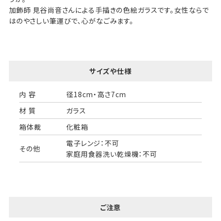
加飾師 見谷尚音さんによる手描きの色絵ガラスです。女性ならで
はのやさしい筆運びで、心がなごみます。
サイズや仕様
内 容
径18cm・高さ7cm
材 質
ガラス
箱体裁
化粧箱
電子レンジ：不可
その他
家庭用食器洗い乾燥機：不可
ご注意