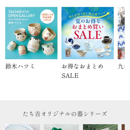
ご提供枚数の上限はご注文商品数となります。
天掛け包装、ギフト袋対応の商品にはおつけでき
ません。
※犬猫時計には、手提袋をお付けできません
のしについて
のしについてはこちらをご覧ください
鈴木ハツミ
お得なおまとめ
九谷
SALE
たち吉オリジナルの器シリーズ