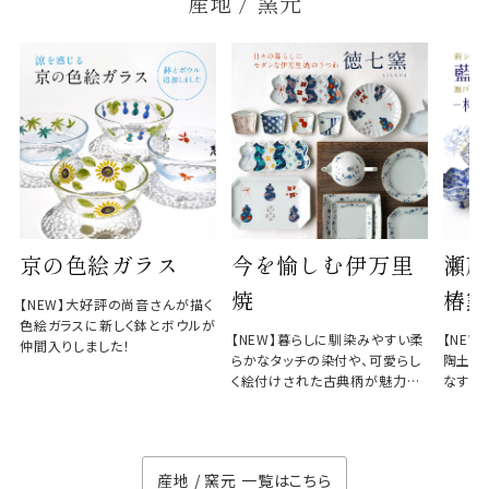
産地 / 窯元
京の色絵ガラス
今を愉しむ伊万里
瀬戸
焼
椿窯
【NEW】大好評の尚音さんが描く
色絵ガラスに新しく鉢とボウルが
【NEW】暮らしに馴染みやすい柔
【NE
仲間入りしました！
らかなタッチの染付や、可愛らし
陶土と
く絵付けされた古典柄が魅力の
なす、
徳七窯
のない
産地 / 窯元 一覧はこちら