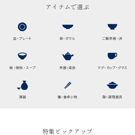
アイテムで選ぶ
A:京名所 袋
サイズ
高さ
32.5cm
皿・プレート
鉢・ボウル
ご飯茶碗 ・丼
横
22cm
幅
9cm
B:京名所 袋
椀 ・碗物 ・スープ
茶器・湯呑
マグ・カップ・グラス
サイズ
高さ
40cm
酒器
箸・食卓小物
鍋・調理器具
横
30cm
幅
14cm
袋のサイズは当店で最適なものをご用意いたしま
特集ピックアップ
す。