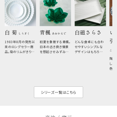
白 菊 
青楓 
白磁さらさ
い
しらぎく
あおかえで
引
1983年8月の発売以
初夏を象徴する青楓。
どんな食卓にも合わ
来のロングセラー商
日本の古き良き情景
せやすいシンプルな
こひ
品。菊のリムがきりっ
を想起させみずみず
デザインはもちろん、
と美しい、白い器のた
しい生命力も感じさ
その魅力は薄さと軽
陶器
め料理が映えやすく、
さ。重なりがよくスタ
しい
和食だけでなく料理
イリッシュでありなが
色の
のジャンルを問いま
ら、日常の食卓に馴
ト。
せん。器の重なりがよ
があ
く、すっきりと食器棚
せ、
と染
シリーズ一覧はこちら