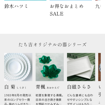
鈴木ハツミ
お得なおまとめ
九谷
SALE
たち吉オリジナルの器シリーズ
白 菊 
青楓 
白磁さらさ
い
しらぎく
あおかえで
引
1983年8月の発売以
初夏を象徴する青楓。
どんな食卓にも合わ
来のロングセラー商
日本の古き良き情景
せやすいシンプルな
こひ
品。菊のリムがきりっ
を想起させみずみず
デザインはもちろん、