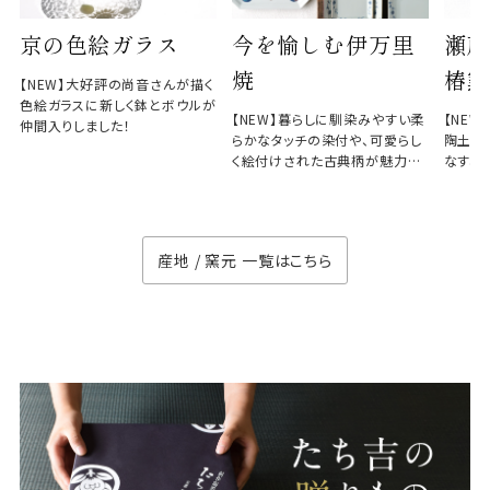
京の色絵ガラス
今を愉しむ伊万里
瀬戸
焼
椿窯
【NEW】大好評の尚音さんが描く
色絵ガラスに新しく鉢とボウルが
【NEW】暮らしに馴染みやすい柔
【NE
仲間入りしました！
らかなタッチの染付や、可愛らし
陶土と
く絵付けされた古典柄が魅力の
なす、
徳七窯
のない
産地 / 窯元 一覧はこちら