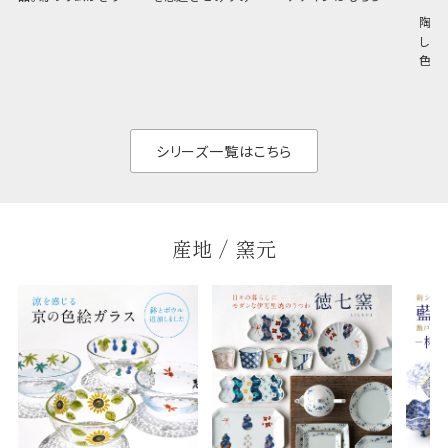
と美しい、白い器のた
しい生命力も感じさ
その魅力は薄さと軽
陶器
め料理が映えやすく、
さ。重なりがよくスタ
しい
和食だけでなく料理
イリッシュでありなが
色の
のジャンルを問いま
ら、日常の食卓に馴
ト。
せん。器の重なりがよ
があ
く、すっきりと食器棚
せ、
と染
シリーズ一覧はこちら
産地 / 窯元