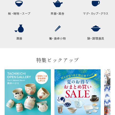
椀 ・碗物 ・スープ
茶器・湯呑
マグ・カップ・グラス
酒器
箸・食卓小物
鍋・調理器具
特集ピックアップ