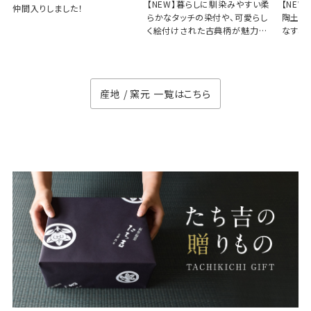
【NEW】暮らしに馴染みやすい柔
【NE
仲間入りしました！
らかなタッチの染付や、可愛らし
陶土と
く絵付けされた古典柄が魅力の
なす、
徳七窯
のない
産地 / 窯元 一覧はこちら