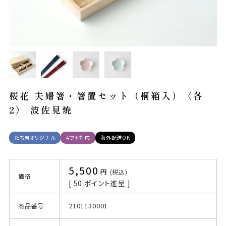
桜花 夫婦箸・箸置セット（桐箱入）〈各
2〉 波佐見焼
たち吉オリジナル
ギフト対応
海外配送OK
5,500
税込
価格
[
50
ポイント進呈 ]
2101130001
商品番号