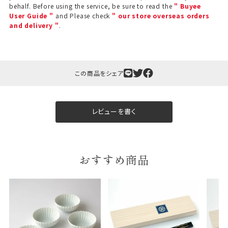
behalf. Before using the service, be sure to read the
" Buyee
User Guide "
and Please check
" our store overseas orders
and delivery "
.
この商品をシェア
ギフト包装について
当店でギフト対応の商品をご購入いただきますと、熨
レビューを書く
斗（のし）掛け・ギフト包装・手提げ袋を無料サービス
しております。
包装紙について
おすすめ商品
包装紙は2種類あります。
A.一般的なギフトに使用する包装紙です。
B.婚礼や出産、長寿祝などに使用する包装紙です。
A
B