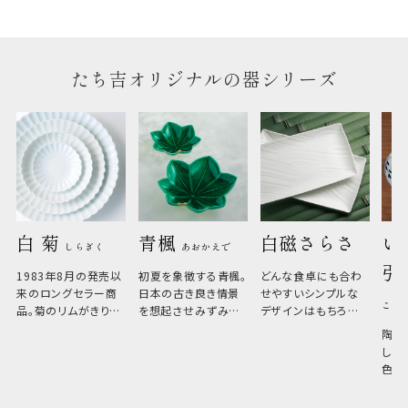
のしについてはこちらをご覧ください
たち吉オリジナルの器シリーズ
白 菊 
青楓 
白磁さらさ
い
しらぎく
あおかえで
引
1983年8月の発売以
初夏を象徴する青楓。
どんな食卓にも合わ
来のロングセラー商
日本の古き良き情景
せやすいシンプルな
こひ
品。菊のリムがきりっ
を想起させみずみず
デザインはもちろん、
と美しい、白い器のた
しい生命力も感じさ
その魅力は薄さと軽
陶器
め料理が映えやすく、
さ。重なりがよくスタ
しい
和食だけでなく料理
イリッシュでありなが
色の
のジャンルを問いま
ら、日常の食卓に馴
ト。
せん。器の重なりがよ
があ