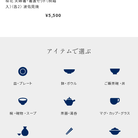
桜花 夫婦箸・箸置セット（桐箱
入）〈各2〉 波佐見焼
ギフト袋について
¥5,500
包装紙でお包みできない一部
の商品は、ギフト袋にお入れい
たします。
アイテムで選ぶ
手提袋はお付けできません。
手提げ袋について
皿・プレート
鉢・ボウル
ご飯茶碗 ・丼
ご注文時に、ご希望枚数をご記入ください。
A:京名所 袋
サイズ
椀 ・碗物 ・スープ
茶器・湯呑
マグ・カップ・グラス
高さ
32.5cm
横
22cm