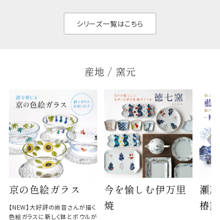
く、すっきりと食器棚
せ、
と染
シリーズ一覧はこちら
産地 / 窯元
京の色絵ガラス
今を愉しむ伊万里
瀬戸
焼
椿窯
【NEW】大好評の尚音さんが描く
色絵ガラスに新しく鉢とボウルが