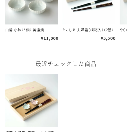
白菊 小鉢〈5個〉 美濃焼
とこしえ 夫婦箸（桐箱入）〈2膳〉
やくも 
¥11,000
¥5,500
婚礼や出産などのギフト
一般的なギフト包装
包装
のし・包装体裁により、紐（ひも）掛けしない場合が
最近チェックした商品
あります。
天掛け包装について
段ボールの上から熨斗紙・包
装紙をかける簡易包装（天掛
け包装）です。
手提袋はお付けできません。