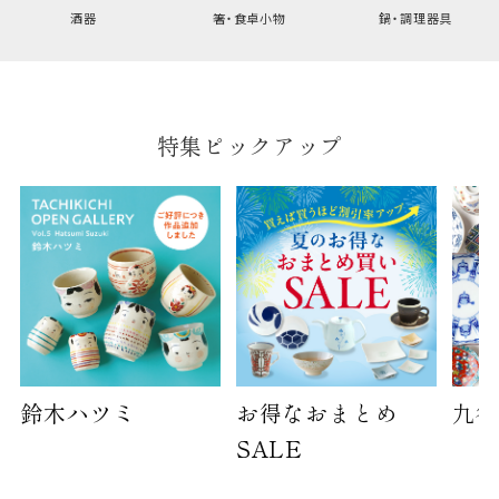
幅
9cm
酒器
箸・食卓小物
鍋・調理器具
B:京名所 袋
サイズ
特集ピックアップ
高さ
40cm
横
30cm
幅
14cm
袋のサイズは当店で最適なものをご用意いたしま
す。
ご提供枚数の上限はご注文商品数となります。
天掛け包装、ギフト袋対応の商品にはおつけでき
ません。
鈴木ハツミ
お得なおまとめ
九谷
※犬猫時計には、手提袋をお付けできません
SALE
のしについて