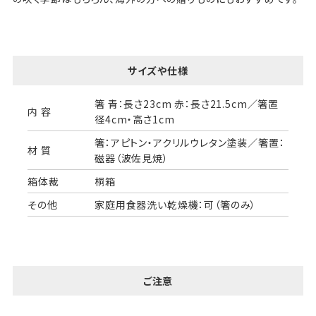
サイズや仕様
箸 青：長さ23cm 赤：長さ21.5cm／箸置
内 容
径4cm・高さ1cm
箸：アピトン・アクリルウレタン塗装／箸置：
材 質
磁器（波佐見焼）
箱体裁
桐箱
その他
家庭用食器洗い乾燥機：可（箸のみ）
ご注意