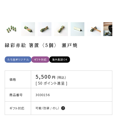
緑彩赤絵 箸置〈5個〉 瀬戸焼
たち吉オリジナル
ギフト対応
海外配送OK
5,500
税込
価格
[
50
ポイント進呈 ]
3030156
商品番号
ギフト対応
可能（包装 / のし）