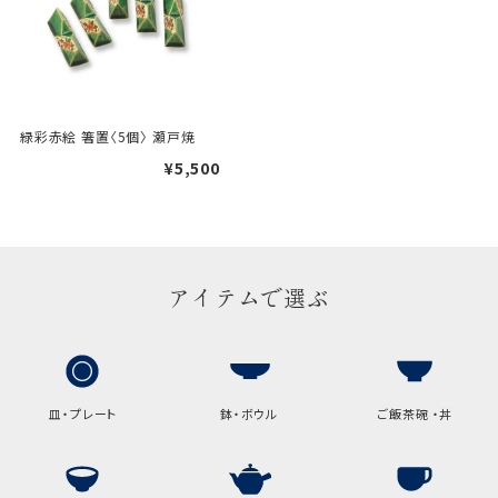
手提袋はお付けできません。
ギフト袋について
緑彩赤絵 箸置〈5個〉 瀬戸焼
¥5,500
包装紙でお包みできない一部
の商品は、ギフト袋にお入れい
たします。
手提袋はお付けできません。
アイテムで選ぶ
手提げ袋について
ご注文時に、ご希望枚数をご記入ください。
皿・プレート
鉢・ボウル
ご飯茶碗 ・丼
A:京名所 袋
サイズ
高さ
32.5cm