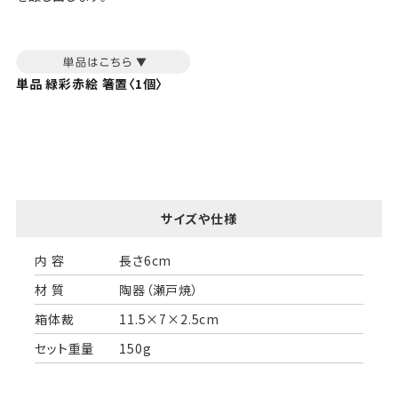
単品 緑彩赤絵 箸置〈1個〉
サイズや仕様
内 容
長さ6cm
材 質
陶器（瀬戸焼）
箱体裁
11.5×7×2.5cm
セット重量
150g