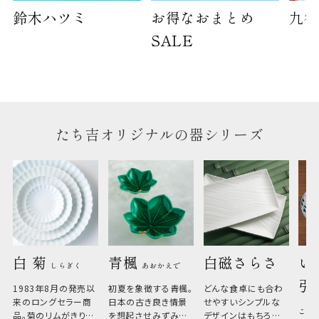
鈴木ハツミ
お得なおまとめ
九谷
のしについて
SALE
のしについてはこちらをご覧ください
たち吉オリジナルの器シリーズ
白 菊 
青楓 
白磁さらさ
い
しらぎく
あおかえで
引
1983年8月の発売以
初夏を象徴する青楓。
どんな食卓にも合わ
来のロングセラー商
日本の古き良き情景
せやすいシンプルな
こひ
品。菊のリムがきりっ
を想起させみずみず
デザインはもちろん、