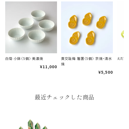
A
B
婚礼や出産などのギフト
一般的なギフト包装
白菊 小鉢〈5個〉 美濃焼
黄交趾梅 箸置〈5個〉 京焼・清水
えだ豆 
包装
焼
¥11,000
¥5,500
のし・包装体裁により、紐（ひも）掛けしない場合が
あります。
天掛け包装について
最近チェックした商品
段ボールの上から熨斗紙・包
装紙をかける簡易包装（天掛
け包装）です。