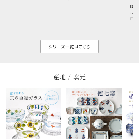
と美しい、白い器のた
しい生命力も感じさ
その魅力は薄さと軽
陶器
め料理が映えやすく、
さ。重なりがよくスタ
しい
和食だけでなく料理
イリッシュでありなが
色の
のジャンルを問いま
ら、日常の食卓に馴
ト。
せん。器の重なりがよ
があ
く、すっきりと食器棚
せ、
と染
シリーズ一覧はこちら
産地 / 窯元