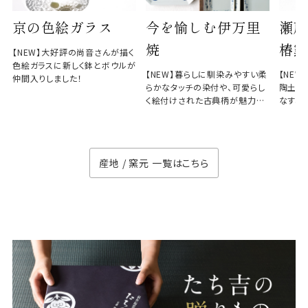
京の色絵ガラス
今を愉しむ伊万里
瀬戸
焼
椿窯
【NEW】大好評の尚音さんが描く
色絵ガラスに新しく鉢とボウルが
【NEW】暮らしに馴染みやすい柔
【NE
仲間入りしました！
らかなタッチの染付や、可愛らし
陶土と
く絵付けされた古典柄が魅力の
なす、
徳七窯
のない
産地 / 窯元 一覧はこちら