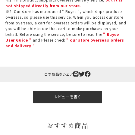
not shipped directly from our store.
※2. Our store has introduced " Buyee ", which ships products
overseas, so please use this service. When you access our store
from overseas, a cart for overseas orders will be displayed, and
you will be able to use that cart to make purchases on your
behalf. Before using the service, be sure to read the
" Buyee
User Guide "
and Please check
" our store overseas orders
and delivery "
.
ギフト包装について
この商品をシェア
当店でギフト対応の商品をご購入いただきますと、熨
斗（のし）掛け・ギフト包装・手提げ袋を無料サービス
しております。
レビューを書く
包装紙について
包装紙は2種類あります。
おすすめ商品
A.一般的なギフトに使用する包装紙です。
B.婚礼や出産、長寿祝などに使用する包装紙です。