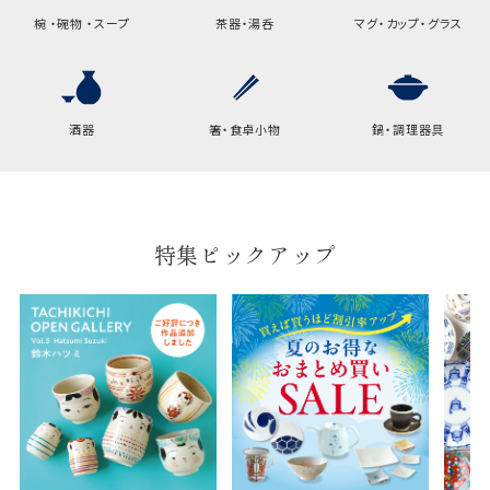
椀 ・碗物 ・スープ
茶器・湯呑
マグ・カップ・グラス
横
22cm
幅
9cm
酒器
箸・食卓小物
鍋・調理器具
B:京名所 袋
サイズ
高さ
40cm
横
30cm
特集ピックアップ
幅
14cm
袋のサイズは当店で最適なものをご用意いたしま
す。
ご提供枚数の上限はご注文商品数となります。
天掛け包装、ギフト袋対応の商品にはおつけでき
ません。
※犬猫時計には、手提袋をお付けできません