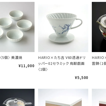
〈5個〉 美濃焼
HARIO×たち吉 V60透過ドリ
HARI
ッパー02セラミック 鳥獣戯画
雲錦〈1
¥11,000
〈1個〉
¥5,500