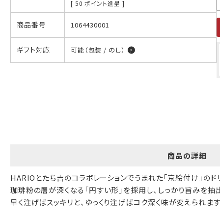
[
50
ポイント進呈 ]
ギフト包装について
商品番号
1064430001
当店でギフト対応の商品をご購入いただきますと、熨斗（のし）掛
け・ギフト包装・手提げ袋を無料サービスしております。
ギフト対応
可能（包装 / のし）
包装紙について
包装紙は2種類あります。
A.一般的なギフトに使用する包装紙です。
B.婚礼や出産、長寿祝などに使用する包装紙です。
A
B
商品の詳細
HARIOとたち吉のコラボレーションでうまれた｢京絵付け｣のド
珈琲粉の層が深くなる「円すい形」を採用し、しっかり旨みを抽
早く注げばスッキリと、ゆっくり注げばコク深く味が変えられます