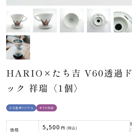
HARIO×たち吉 V60透過
ック 祥瑞〈1個〉
たち吉オリジナル
ギフト対応
5,500
税込
価格