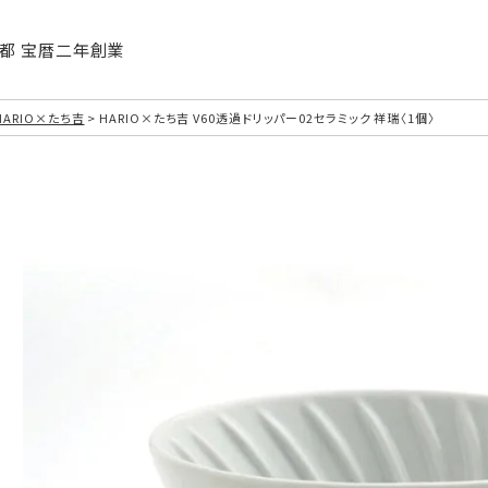
| 京都 宝暦二年創業
HARIO×たち吉
HARIO×たち吉 V60透過ドリッパー02セラミック 祥瑞〈1個〉