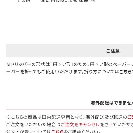
包装紙でお包みできない一部の商品
は、ギフト袋にお入れいたします。
手提袋はお付けできません。
ご注意
手提げ袋について
※ドリッパーの形状は「円すい形」のため、円すい形のペーパー
ご注文時に、ご希望枚数をご記入ください。
ーパーを折ってもご使用いただけます。折り方については
こちら
A:京名所 袋
サイズ
高さ
32.5cm
海外配送はできませ
横
22cm
※こちらの商品は国内配送専用となり、海外配送及び転送の
ご
幅
9cm
ご注文をいただいた場合は
ご注文をキャンセル
をさせていただ
注文と配送については
こちら
をご確認ください。