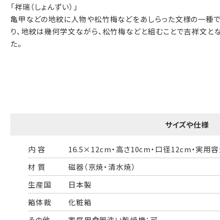
「祥瑞（しょんずい）」
一般的なギフト包装
婚礼や出産などのギフト包装
亀甲などの地紋に人物や松竹梅などをあしらった文様の一種で
り、地紋は幾何学文ながら、松竹梅などと組むことで吉祥文とな
のし・包装体裁により、紐（ひも）掛けしない場合があります。
た。
天掛け包装について
段ボールの上から熨斗紙・包装紙をか
ける簡易包装（天掛け包装）です。
サイズや仕様
内 容
16.5×12cm・高さ10cm・口径12cm・実用容
手提袋はお付けできません。
材 質
磁器（京焼・清水焼）
生産国
日本製
ギフト袋について
箱体裁
化粧箱
その他
家庭用食器洗い乾燥機：可