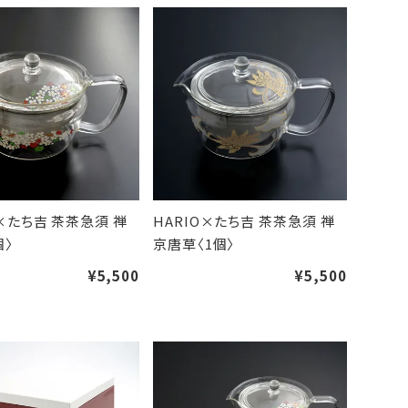
O×たち吉 茶茶急須 禅
HARIO×たち吉 茶茶急須 禅
個〉
京唐草〈1個〉
¥5,500
¥5,500