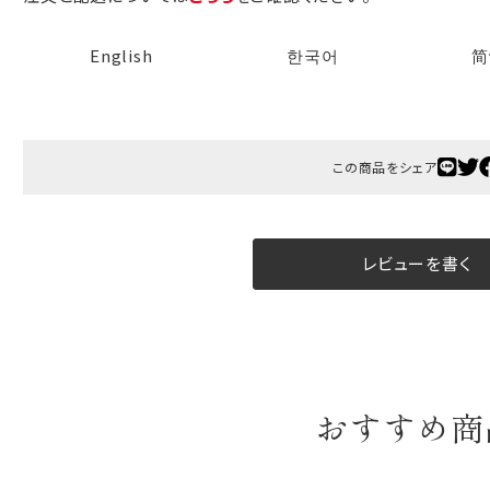
B:京名所 袋
English
한국어
简
サイズ
高さ
40cm
横
30cm
この商品をシェア
幅
14cm
袋のサイズは当店で最適なものをご用意いたします。
レビューを書く
ご提供枚数の上限はご注文商品数となります。
天掛け包装、ギフト袋対応の商品にはおつけできません。
※犬猫時計には、手提袋をお付けできません
のしについて
おすすめ商
のしについてはこちらをご覧ください