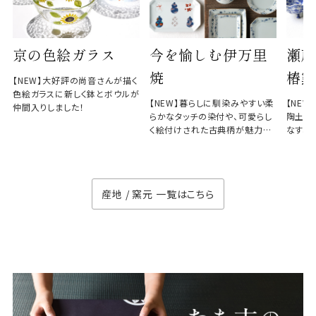
京の色絵ガラス
今を愉しむ伊万里
瀬戸
焼
椿窯
【NEW】大好評の尚音さんが描く
色絵ガラスに新しく鉢とボウルが
【NEW】暮らしに馴染みやすい柔
【NE
仲間入りしました！
らかなタッチの染付や、可愛らし
陶土と
く絵付けされた古典柄が魅力の
なす、
徳七窯
のない
産地 / 窯元 一覧はこちら