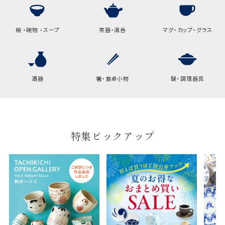
高さ
32.5cm
横
22cm
椀 ・碗物 ・スープ
茶器・湯呑
マグ・カップ・グラス
幅
9cm
B:京名所 袋
酒器
箸・食卓小物
鍋・調理器具
サイズ
高さ
40cm
横
30cm
特集ピックアップ
幅
14cm
袋のサイズは当店で最適なものをご用意いたしま
す。
ご提供枚数の上限はご注文商品数となります。
天掛け包装、ギフト袋対応の商品にはおつけでき
ません。
※犬猫時計には、手提袋をお付けできません