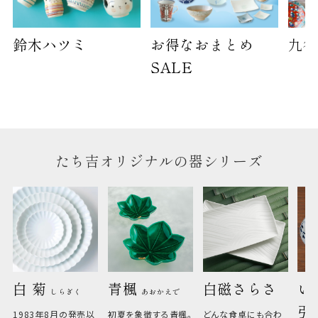
のしについて
鈴木ハツミ
お得なおまとめ
九谷
SALE
のしについてはこちらをご覧ください
たち吉オリジナルの器シリーズ
白 菊 
青楓 
白磁さらさ
い
しらぎく
あおかえで
引
1983年8月の発売以
初夏を象徴する青楓。
どんな食卓にも合わ