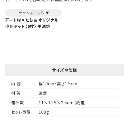
アート村×たち吉 オリジナル
小皿セット〈6枚〉 美濃焼
サイズや仕様
内 容
径10cm・高さ1.5cm
材 質
磁器
箱体裁
11×10.5×2.5cm（紙箱）
セット重量
100g