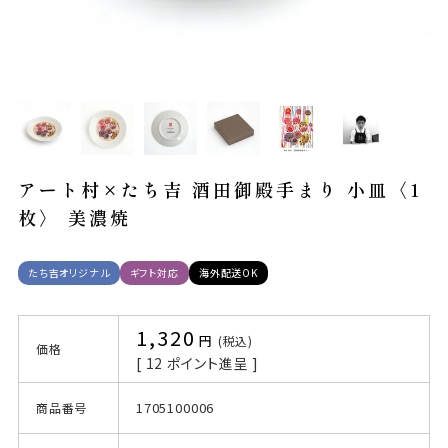
アート村×たち吉 酒田御殿手まり 小皿〈1
枚〉 美濃焼
たち吉オリジナル
ギフト対応
海外配送OK
1,320
税込
価格
[
12
ポイント進呈 ]
1705100006
商品番号