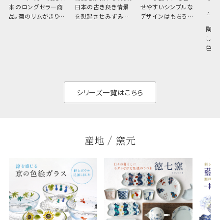
来のロングセラー商
日本の古き良き情景
せやすいシンプルな
こひ
品。菊のリムがきりっ
を想起させみずみず
デザインはもちろん、
と美しい、白い器のた
しい生命力も感じさ
その魅力は薄さと軽
陶器
め料理が映えやすく、
さ。重なりがよくスタ
しい
和食だけでなく料理
イリッシュでありなが
色の
のジャンルを問いま
ら、日常の食卓に馴
ト。
せん。器の重なりがよ
があ
く、すっきりと食器棚
せ、
と染
シリーズ一覧はこちら
産地 / 窯元