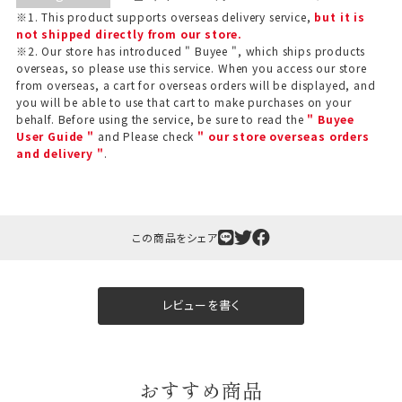
※1. This product supports overseas delivery service,
but it is
not shipped directly from our store.
※2. Our store has introduced " Buyee ", which ships products
overseas, so please use this service. When you access our store
from overseas, a cart for overseas orders will be displayed, and
you will be able to use that cart to make purchases on your
behalf. Before using the service, be sure to read the
" Buyee
User Guide "
and Please check
" our store overseas orders
and delivery "
.
ギフト包装について
この商品をシェア
当店でギフト対応の商品をご購入いただきますと、熨
斗（のし）掛け・ギフト包装・手提げ袋を無料サービス
しております。
レビューを書く
包装紙について
包装紙は2種類あります。
おすすめ商品
A.一般的なギフトに使用する包装紙です。