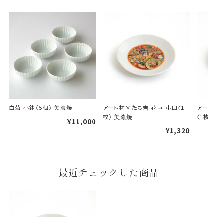
B.婚礼や出産、長寿祝などに使用する包装紙です。
A
B
婚礼や出産などのギフト
一般的なギフト包装
白菊 小鉢〈5個〉 美濃焼
アート村×たち吉 花車 小皿〈1
アート
包装
枚〉 美濃焼
〈1枚〉
¥11,000
¥1,320
のし・包装体裁により、紐（ひも）掛けしない場合が
あります。
天掛け包装について
最近チェックした商品
段ボールの上から熨斗紙・包
装紙をかける簡易包装（天掛