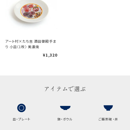
け包装）です。
手提袋はお付けできません。
ギフト袋について
アート村×たち吉 酒田御殿手ま
り 小皿〈1枚〉 美濃焼
包装紙でお包みできない一部
¥1,320
の商品は、ギフト袋にお入れい
たします。
手提袋はお付けできません。
アイテムで選ぶ
手提げ袋について
ご注文時に、ご希望枚数をご記入ください。
A:京名所 袋
皿・プレート
鉢・ボウル
ご飯茶碗 ・丼
サイズ