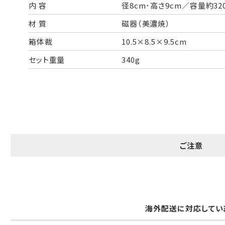
内 容
径8cm･高さ9cm／容量約32
一般的なギフト包装
婚礼や出産などのギフト包装
材 質
磁器（美濃焼）
のし・包装体裁により、紐（ひも）掛けしない場合があります。
箱体裁
10.5×8.5×9.5cm
セット重量
340g
天掛け包装について
段ボールの上から熨斗紙・包装紙をか
ける簡易包装（天掛け包装）です。
ご注意
手提袋はお付けできません。
ギフト袋について
海外配送に対応してい