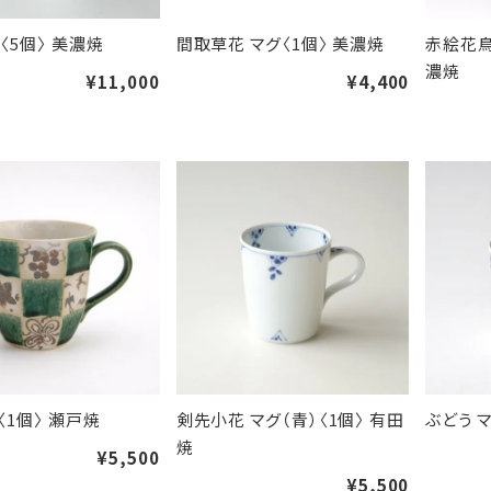
〈5個〉 美濃焼
間取草花 マグ〈1個〉 美濃焼
赤絵花鳥
濃焼
¥11,000
¥4,400
〈1個〉 瀬戸焼
剣先小花 マグ（青）〈1個〉 有田
ぶどう 
焼
¥5,500
¥5,500