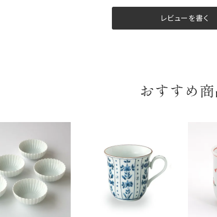
B:京名所 袋
レビューを書く
サイズ
高さ
40cm
横
30cm
おすすめ商
幅
14cm
袋のサイズは当店で最適なものをご用意いたします。
ご提供枚数の上限はご注文商品数となります。
天掛け包装、ギフト袋対応の商品にはおつけできません。
※犬猫時計には、手提袋をお付けできません
のしについて
のしについてはこちらをご覧ください