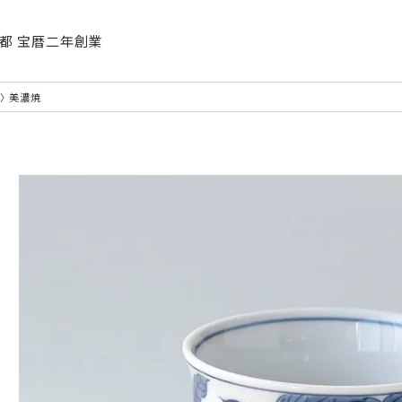
| 京都 宝暦二年創業
〉 美濃焼