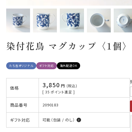
染付花鳥 マグカップ〈1個〉
たち吉オリジナル
ギフト対応
海外配送OK
3,850
税込
価格
[
35
ポイント進呈 ]
商品番号
2090183
ギフト対応
可能（包装 / のし）