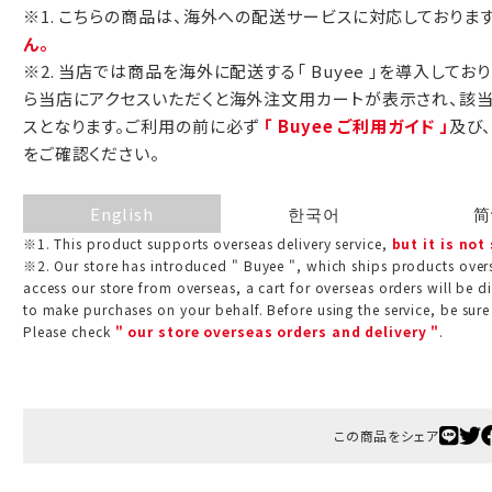
※1. こちらの商品は、海外への配送サービスに対応しておりま
包装紙でお包みできない一部の商品
ん。
は、ギフト袋にお入れいたします。
※2. 当店では商品を海外に配送する「 Buyee 」を導入してお
ら当店にアクセスいただくと海外注文用カートが表示され、該
スとなります。ご利用の前に必ず
「 Buyee ご利用ガイド 」
及び
手提袋はお付けできません。
をご確認ください。
手提げ袋について
English
한국어
简
※1. This product supports overseas delivery service,
but it is not
ご注文時に、ご希望枚数をご記入ください。
※2. Our store has introduced " Buyee ", which ships products overs
A:京名所 袋
access our store from overseas, a cart for overseas orders will be d
to make purchases on your behalf. Before using the service, be sure
サイズ
Please check
" our store overseas orders and delivery "
.
高さ
32.5cm
横
22cm
この商品をシェア
幅
9cm