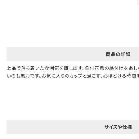
ギフト包装について
当店でギフト対応の商品をご購入いただきますと、熨斗（のし）掛
け・ギフト包装・手提げ袋を無料サービスしております。
包装紙について
商品の詳細
包装紙は2種類あります。
A.一般的なギフトに使用する包装紙です。
上品で落ち着いた雰囲気を醸し出す、染付花鳥の絵付けをあし
B.婚礼や出産、長寿祝などに使用する包装紙です。
いのも魅力です。お気に入りのカップと過ごす、心ほどける時間
A
B
サイズや仕様