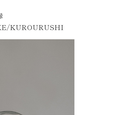
縁
UKE/KUROURUSHI