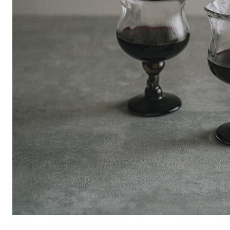
包装紙でお包みできない一部の商品
は、ギフト袋にお入れいたします。
手提袋はお付けできません。
手提げ袋について
ご注文時に、ご希望枚数をご記入ください。
A:京名所 袋
サイズ
高さ
32.5cm
横
22cm
幅
9cm