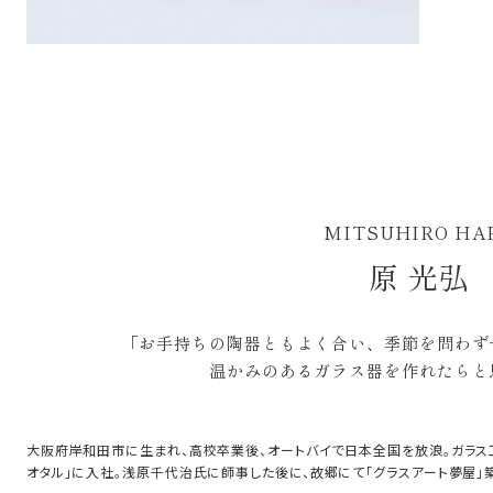
MITSUHIRO HA
原 光弘
「お手持ちの陶器ともよく合い、季節を問わず
温かみのあるガラス器を作れたらと
大阪府岸和田市に生まれ、高校卒業後、オートバイで日本全国を放浪。ガラス工
オタル」に入社。浅原千代治氏に師事した後に、故郷にて「グラスアート夢屋」築窯。C