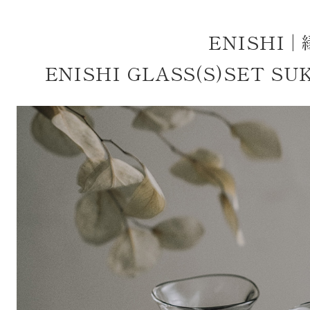
一般的なギフト包装
婚礼や出産などのギフト包装
ENISHI |
のし・包装体裁により、紐（ひも）掛けしない場合があります。
ENISHI GLASS(S)SET S
天掛け包装について
段ボールの上から熨斗紙・包装紙をか
ける簡易包装（天掛け包装）です。
手提袋はお付けできません。
ギフト袋について