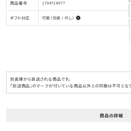
商品番号
1704710077
ギフト包装について
ギフト対応
可能（包装 / のし）
当店でギフト対応の商品をご購入いただきますと、熨斗（のし）掛
け・ギフト包装・手提げ袋を無料サービスしております。
包装紙について
包装紙は2種類あります。
A.一般的なギフトに使用する包装紙です。
B.婚礼や出産、長寿祝などに使用する包装紙です。
別倉庫から直送される商品です。
A
B
「別送商品」のマークが付いている商品以外との同梱は不可となり
商品の詳細