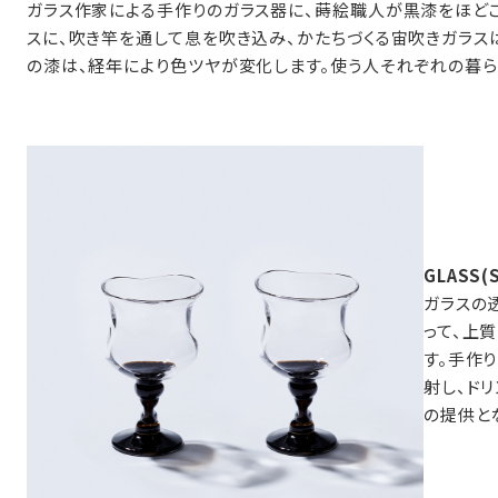
ガラス作家による手作りのガラス器に、蒔絵職人が黒漆をほど
B:京名所 袋
スに、吹き竿を通して息を吹き込み、かたちづくる宙吹きガラス
の漆は、経年により色ツヤが変化します。使う人それぞれの暮ら
サイズ
高さ
40cm
横
30cm
幅
14cm
袋のサイズは当店で最適なものをご用意いたします。
GLASS(
ご提供枚数の上限はご注文商品数となります。
ガラスの
天掛け包装、ギフト袋対応の商品にはおつけできません。
って、上
※犬猫時計には、手提袋をお付けできません
す。手作
射し、ド
のしについて
の提供と
のしについてはこちらをご覧ください