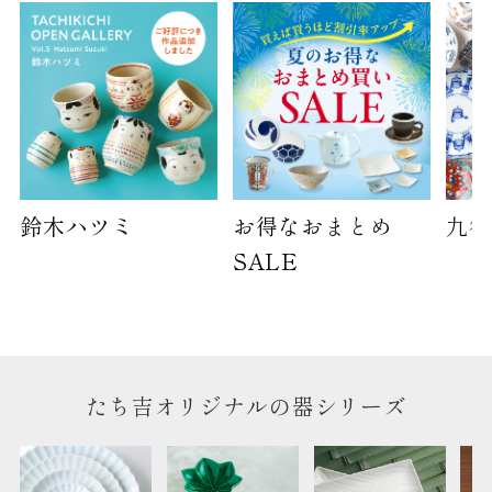
サイズ
高さ
40cm
横
30cm
幅
14cm
袋のサイズは当店で最適なものをご用意いたしま
鈴木ハツミ
お得なおまとめ
九谷
す。
ご提供枚数の上限はご注文商品数となります。
SALE
天掛け包装、ギフト袋対応の商品にはおつけでき
ません。
※犬猫時計には、手提袋をお付けできません
のしについて
たち吉オリジナルの器シリーズ
のしについてはこちらをご覧ください