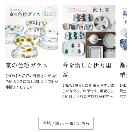
京の色絵ガラス
今を愉しむ伊万里
瀬戸
焼
椿窯
【NEW】大好評の尚音さんが描く
色絵ガラスに新しく鉢とボウルが
【NEW】暮らしに馴染みやすい柔
【NE
仲間入りしました！
らかなタッチの染付や、可愛らし
陶土と
く絵付けされた古典柄が魅力の
なす、
徳七窯
のない
産地 / 窯元 一覧はこちら