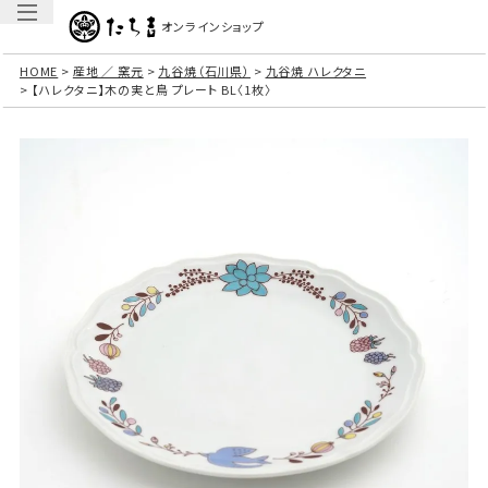
オンラインショップ
HOME
産地 ／ 窯元
九谷焼（石川県）
九谷焼 ハレクタニ
【ハレクタニ】木の実と鳥 プレート BL〈1枚〉