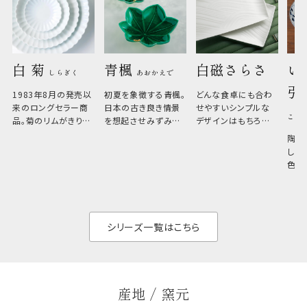
白 菊 
青楓 
白磁さらさ
い
しらぎく
あおかえで
引
1983年8月の発売以
初夏を象徴する青楓。
どんな食卓にも合わ
来のロングセラー商
日本の古き良き情景
せやすいシンプルな
こひ
品。菊のリムがきりっ
を想起させみずみず
デザインはもちろん、
と美しい、白い器のた
しい生命力も感じさ
その魅力は薄さと軽
陶器
め料理が映えやすく、
さ。重なりがよくスタ
しい
和食だけでなく料理
イリッシュでありなが
色の
のジャンルを問いま
ら、日常の食卓に馴
ト。
せん。器の重なりがよ
があ
く、すっきりと食器棚
せ、
と染
シリーズ一覧はこちら
産地 / 窯元