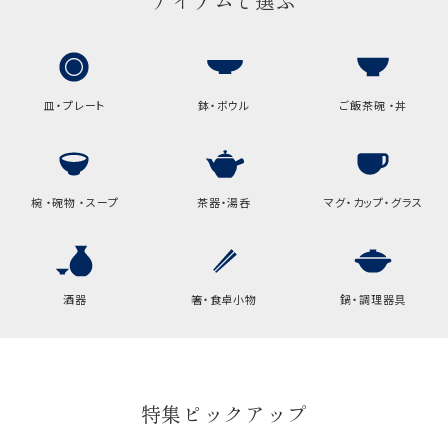
アイテムで選ぶ
包装紙でお包みできない一部
の商品は、ギフト袋にお入れい
たします。
皿・プレート
鉢・ボウル
ご飯茶碗 ・丼
手提袋はお付けできません。
手提げ袋について
椀 ・碗物 ・スープ
茶器・湯呑
マグ・カップ・グラス
ご注文時に、ご希望枚数をご記入ください。
A:京名所 袋
サイズ
酒器
箸・食卓小物
鍋・調理器具
高さ
32.5cm
横
22cm
幅
9cm
特集ピックアップ
B:京名所 袋