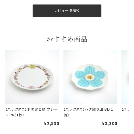
レビューを書く
ギフト包装について
当店でギフト対応の商品をご購入いただきますと、熨
おすすめ商品
斗（のし）掛け・ギフト包装・手提げ袋を無料サービス
しております。
包装紙について
包装紙は2種類あります。
A.一般的なギフトに使用する包装紙です。
B.婚礼や出産、長寿祝などに使用する包装紙です。
A
B
【ハレクタニ】木の実と鳥 プレー
【ハレクタニ】ハナ取り皿 BL〈1
【ハレク
ト PK〈1枚〉
個〉
¥2,530
¥3,300