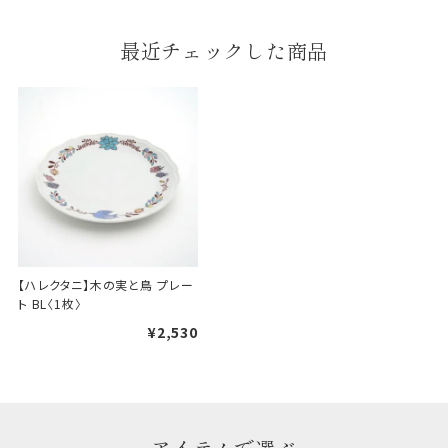
最近チェックした商品
婚礼や出産などのギフト
一般的なギフト包装
包装
のし・包装体裁により、紐（ひも）掛けしない場合が
あります。
天掛け包装について
段ボールの上から熨斗紙・包
装紙をかける簡易包装（天掛
【ハレクタニ】木の実と鳥 プレー
け包装）です。
ト BL〈1枚〉
¥2,530
手提袋はお付けできません。
ギフト袋について