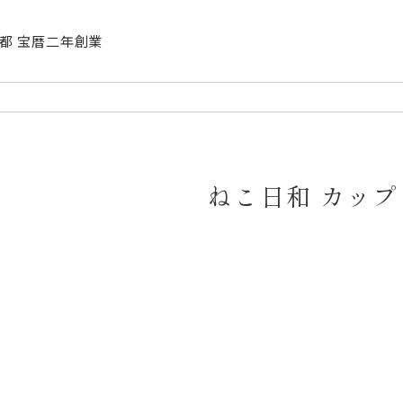
| 京都 宝暦二年創業
ねこ日和 カッ