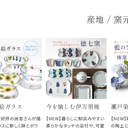
産地 / 窯
絵ガラス
今を愉しむ伊万里焼
瀬戸
】大好評の尚音さんが描
【NEW】暮らしに馴染みやすい
【NEW
ラスに新しく鉢とボウ
柔らかなタッチの染付や、可愛
の陶土