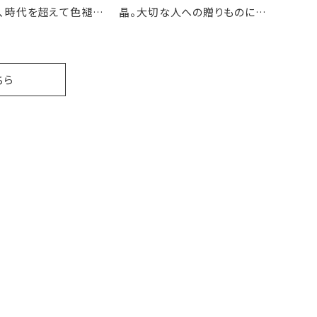
、時代を超えて色褪せ
晶。大切な人への贈りものにど
のない逸品の数々
うぞ。
ちら