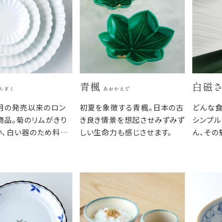
青楓
白磁
らぎく
あおかえで
8月の発売以来のロン
初夏を象徴する青楓。日本の古
どんな
商品。菊のリムがきり
き良き情景を想起させみずみず
シンプル
い、白い器のため料理
しい生命力も感じさせます。
ん、その
すく、和食だけでなく
なりがよ
ャンルを問いません。
ながら、
りがよく、すっきりと食
つわです
まります。