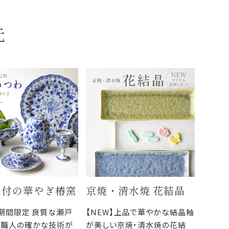
元
染付の華やぎ椿窯
京焼・清水焼 花結晶
】期間限定 良質な瀬戸
【NEW】上品で華やかな結晶釉
と職人の確かな技術が
が美しい京焼・清水焼の花結