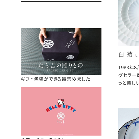
白 菊
し
1983年
グセラー
ギフト包装ができる器集めました
っと美し
が映えや
料理のジ
器の重な
器棚に収