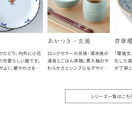
あかつき・玄風
青華
かたどり、内外に小花
ロングセラーの京焼・清水焼の
「瓔珞文
た可愛らしい器です。
湯呑とごはん茶碗。貫入釉のや
化した高
がよく、華やかさを持
わらかさとシンプルなデザイン
が丁寧
も気取らない雰囲気
と豊富なカラーバリエーション
瓔珞文
んにも、おもてなしに
で、ご家族みんなで色がわりで
フとのコ
食卓に楽しさを添えま
楽しむのもおすすめです。
ます。
シリーズ一覧はこち