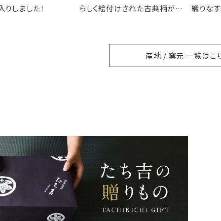
入りしました！
らしく絵付けされた古典柄が魅
織りなす
力の徳七窯
ること
産地 / 窯元 一覧はこ