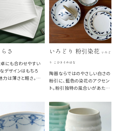
さらさ
いろどり 粉引染花
いろど
り こひきそめはな
食卓にも合わせやすい
なデザインはもちろ
陶器ならではのやさしい白さの
魅力は薄さと軽さ。重
粉引に、藍色の染花のアクセン
くスタイリッシュであり
ト。粉引独特の風合いがあたた
日常の食卓に馴染むう
かみをもたせ、くっきりとした白
。
と染花の藍色が食卓を明るくし
ます。