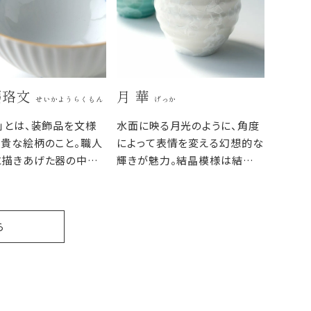
瓔珞文
月 華
せいかようらくもん
げっか
」とは、装飾品を文様
水面に映る月光のように、角度
貴な絵柄のこと。職人
によって表情を変える幻想的な
に描きあげた器の中の
輝きが魅力。結晶模様は結晶
は、外側の端正なレリー
釉が窯で焼成された際に自然
ントラストを際立たせ
に出来る模様のため、一つひと
つが違う表情で焼き上がりま
ら
す。