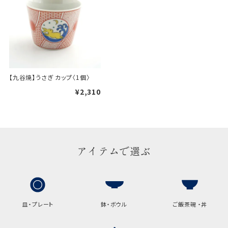
【九谷焼】うさぎ カップ〈1個〉
¥2,310
アイテムで選ぶ
皿・プレート
鉢・ボウル
ご飯茶碗 ・丼