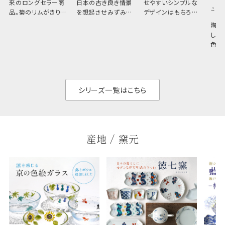
来のロングセラー商
日本の古き良き情景
せやすいシンプルな
こひ
品。菊のリムがきりっ
を想起させみずみず
デザインはもちろん、
と美しい、白い器のた
しい生命力も感じさ
その魅力は薄さと軽
陶器
め料理が映えやすく、
さ。重なりがよくスタ
しい
和食だけでなく料理
イリッシュでありなが
色の
のジャンルを問いま
ら、日常の食卓に馴
ト。
せん。器の重なりがよ
があ
く、すっきりと食器棚
せ、
と染
シリーズ一覧はこちら
産地 / 窯元