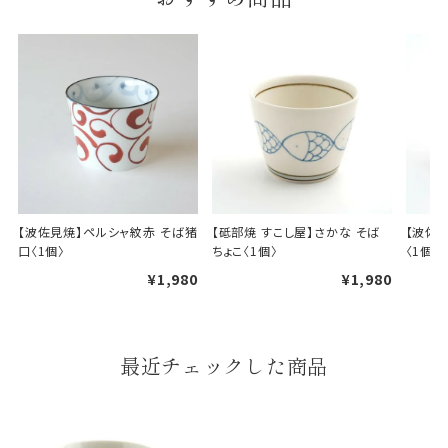
【波佐見焼】ペルシャ紋赤 そば猪
【砥部焼 すこし屋】さかな そば
【波佐
口〈1個〉
ちょこ〈1個〉
〈1個〉
¥1,980
¥1,980
最近チェックした商品