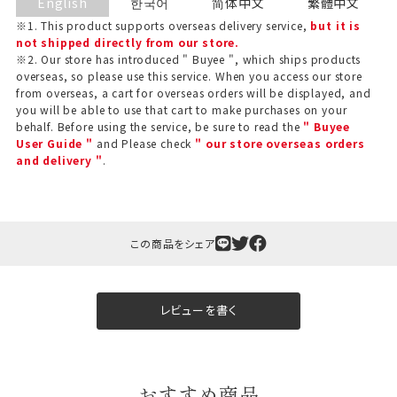
English
한국어
简体中文
繁體中文
※1. This product supports overseas delivery service,
but it is
not shipped directly from our store.
※2. Our store has introduced " Buyee ", which ships products
overseas, so please use this service. When you access our store
from overseas, a cart for overseas orders will be displayed, and
you will be able to use that cart to make purchases on your
behalf. Before using the service, be sure to read the
" Buyee
User Guide "
and Please check
" our store overseas orders
and delivery "
.
この商品をシェア
レビューを書く
おすすめ商品