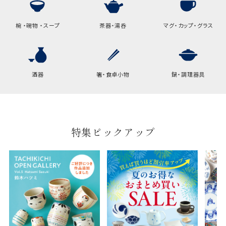
椀 ・碗物 ・スープ
茶器・湯呑
マグ・カップ・グラス
酒器
箸・食卓小物
鍋・調理器具
特集ピックアップ