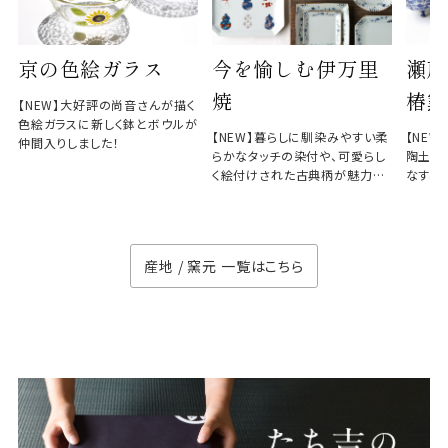
京の色絵ガラス
今を愉しむ伊万里
瀬戸
焼
椿窯
【NEW】大好評の尚音さんが描く
色絵ガラスに新しく鉢とボウルが
【NEW】暮らしに馴染みやすい柔
【NE
仲間入りしました！
らかなタッチの染付や、可愛らし
陶土と
く絵付けされた古典柄が魅力の
なす、
徳七窯
のない
産地 / 窯元 一覧はこちら