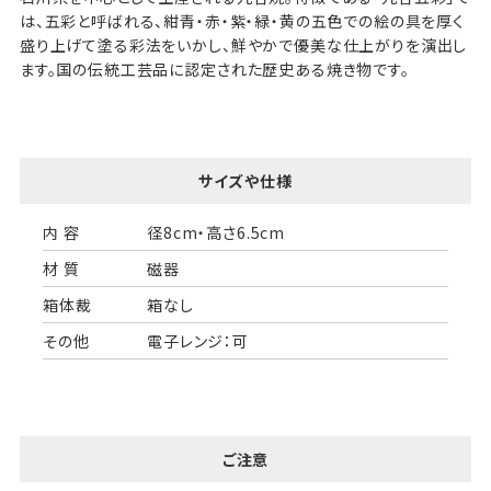
は、五彩と呼ばれる、紺青・赤・紫・緑・黄の五色での絵の具を厚く
盛り上げて塗る彩法をいかし、鮮やかで優美な仕上がりを演出し
ます。国の伝統工芸品に認定された歴史ある焼き物です。
サイズや仕様
内 容
径8cm・高さ6.5cm
材 質
磁器
箱体裁
箱なし
その他
電子レンジ：可
ご注意