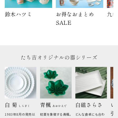
鈴木ハツミ
お得なおまとめ
九谷
SALE
たち吉オリジナルの器シリーズ
白 菊 
青楓 
白磁さらさ
い
しらぎく
あおかえで
引
1983年8月の発売以
初夏を象徴する青楓。
どんな食卓にも合わ