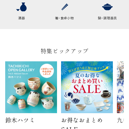
酒器
箸・食卓小物
鍋・調理器具
特集ピックアップ
鈴木ハツミ
お得なおまとめ
九谷