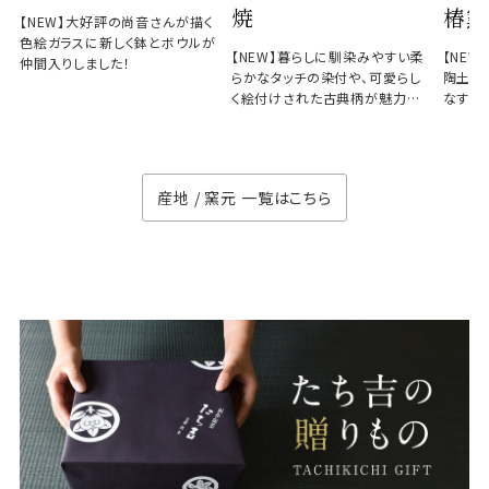
焼
椿窯
【NEW】大好評の尚音さんが描く
色絵ガラスに新しく鉢とボウルが
【NEW】暮らしに馴染みやすい柔
【NE
仲間入りしました！
らかなタッチの染付や、可愛らし
陶土と
く絵付けされた古典柄が魅力の
なす、
徳七窯
のない
産地 / 窯元 一覧はこちら