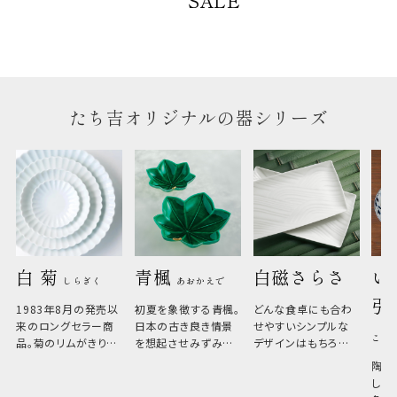
SALE
たち吉オリジナルの器シリーズ
白 菊 
青楓 
白磁さらさ
い
しらぎく
あおかえで
引
1983年8月の発売以
初夏を象徴する青楓。
どんな食卓にも合わ
来のロングセラー商
日本の古き良き情景
せやすいシンプルな
こひ
品。菊のリムがきりっ
を想起させみずみず
デザインはもちろん、
と美しい、白い器のた
しい生命力も感じさ
その魅力は薄さと軽
陶器
め料理が映えやすく、
さ。重なりがよくスタ
しい
和食だけでなく料理
イリッシュでありなが