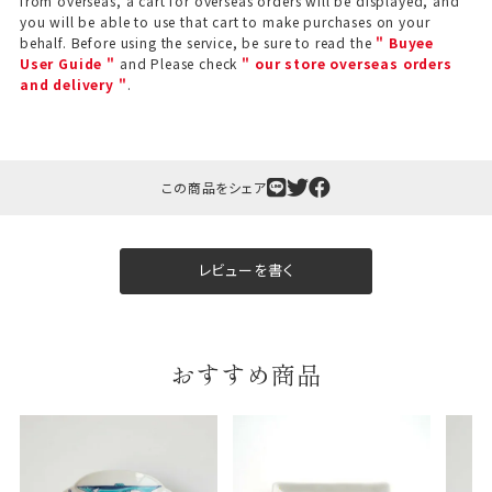
from overseas, a cart for overseas orders will be displayed, and
you will be able to use that cart to make purchases on your
behalf. Before using the service, be sure to read the
" Buyee
User Guide "
and Please check
" our store overseas orders
and delivery "
.
この商品をシェア
レビューを書く
おすすめ商品