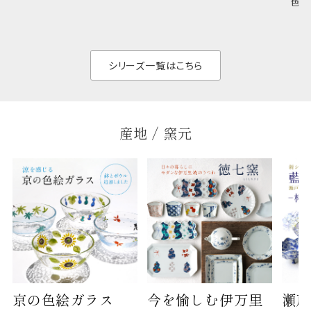
色の
のジャンルを問いま
ら、日常の食卓に馴
ト。
せん。器の重なりがよ
があ
く、すっきりと食器棚
せ、
と染
シリーズ一覧はこちら
産地 / 窯元
京の色絵ガラス
今を愉しむ伊万里
瀬戸