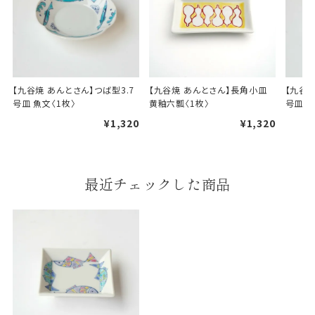
【九谷焼 あんとさん】つば型3.7
【九谷焼 あんとさん】長角小皿 
【九谷焼
号皿 魚文〈1枚〉
黄釉六瓢〈1枚〉
号皿 枝
¥1,320
¥1,320
最近チェックした商品