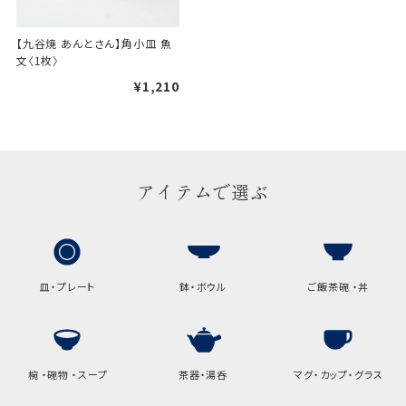
【九谷焼 あんとさん】角小皿 魚
文〈1枚〉
¥1,210
アイテムで選ぶ
皿・プレート
鉢・ボウル
ご飯茶碗 ・丼
椀 ・碗物 ・スープ
茶器・湯呑
マグ・カップ・グラス