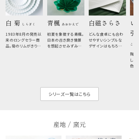
白 菊 
青楓 
白磁さらさ
い
しらぎく
あおかえで
引
1983年8月の発売以
初夏を象徴する青楓。
どんな食卓にも合わ
来のロングセラー商
日本の古き良き情景
せやすいシンプルな
こひ
品。菊のリムがきりっ
を想起させみずみず
デザインはもちろん、
と美しい、白い器のた
しい生命力も感じさ
その魅力は薄さと軽
陶器
め料理が映えやすく、
さ。重なりがよくスタ
しい
和食だけでなく料理
イリッシュでありなが
色の
のジャンルを問いま
ら、日常の食卓に馴
ト。
せん。器の重なりがよ
があ
く、すっきりと食器棚
せ、
と染
シリーズ一覧はこちら
産地 / 窯元