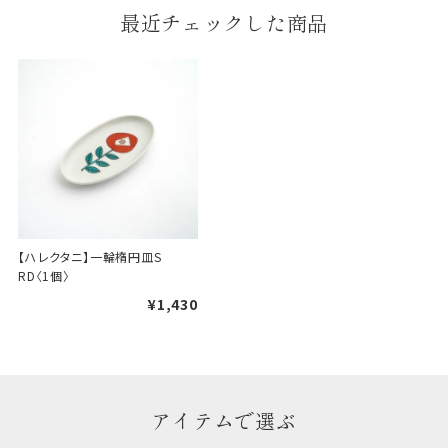
最近チェックした商品
婚礼や出産などのギフト
一般的なギフト包装
包装
のし・包装体裁により、紐（ひも）掛けしない場合が
あります。
天掛け包装について
段ボールの上から熨斗紙・包
【ハレクタニ】一輪楕円皿S 
装紙をかける簡易包装（天掛
RD〈1個〉
け包装）です。
¥1,430
手提袋はお付けできません。
ギフト袋について
アイテムで選ぶ