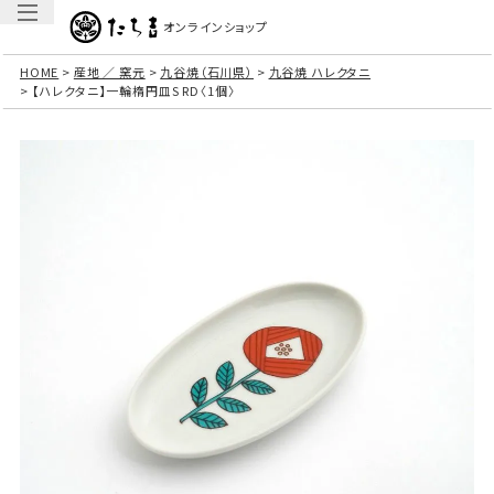
オンラインショップ
HOME
産地 ／ 窯元
九谷焼（石川県）
九谷焼 ハレクタニ
【ハレクタニ】一輪楕円皿S RD〈1個〉