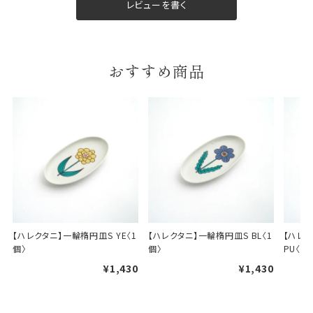
レビューを書く
ギフト包装について
おすすめ商品
当店でギフト対応の商品をご購入いただきますと、熨
斗（のし）掛け・ギフト包装・手提げ袋を無料サービス
しております。
包装紙について
包装紙は2種類あります。
A.一般的なギフトに使用する包装紙です。
B.婚礼や出産、長寿祝などに使用する包装紙です。
A
B
【ハレクタニ】一輪楕円皿S YE〈1
【ハレクタニ】一輪楕円皿S BL〈1
【ハレク
個〉
個〉
PU〈1
¥1,430
¥1,430