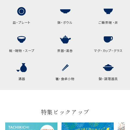
包装紙でお包みできない一部
の商品は、ギフト袋にお入れい
たします。
皿・プレート
鉢・ボウル
ご飯茶碗 ・丼
手提袋はお付けできません。
手提げ袋について
椀 ・碗物 ・スープ
茶器・湯呑
マグ・カップ・グラス
ご注文時に、ご希望枚数をご記入ください。
A:京名所 袋
サイズ
酒器
箸・食卓小物
鍋・調理器具
高さ
32.5cm
横
22cm
幅
9cm
特集ピックアップ
B:京名所 袋