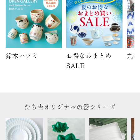
サイズ
高さ
40cm
横
30cm
幅
14cm
袋のサイズは当店で最適なものをご用意いたしま
鈴木ハツミ
お得なおまとめ
九谷
す。
SALE
ご提供枚数の上限はご注文商品数となります。
天掛け包装、ギフト袋対応の商品にはおつけでき
ません。
※犬猫時計には、手提袋をお付けできません
のしについて
たち吉オリジナルの器シリーズ
のしについてはこちらをご覧ください