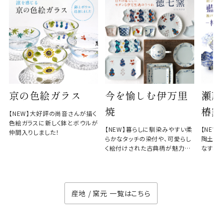
京の色絵ガラス
今を愉しむ伊万里
瀬戸
焼
椿窯
【NEW】大好評の尚音さんが描く
色絵ガラスに新しく鉢とボウルが
【NEW】暮らしに馴染みやすい柔
【NE
仲間入りしました！
らかなタッチの染付や、可愛らし
陶土と
く絵付けされた古典柄が魅力の
なす、
徳七窯
のない
産地 / 窯元 一覧はこちら