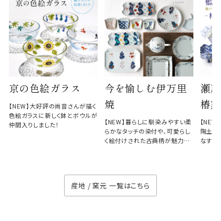
京の色絵ガラス
今を愉しむ伊万里
瀬戸
焼
椿窯
【NEW】大好評の尚音さんが描く
色絵ガラスに新しく鉢とボウルが
【NEW】暮らしに馴染みやすい柔
【NE
仲間入りしました！
らかなタッチの染付や、可愛らし
陶土と
く絵付けされた古典柄が魅力の
なす、
徳七窯
のない
産地 / 窯元 一覧はこちら