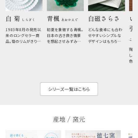
白 菊 
青楓 
白磁さらさ
い
しらぎく
あおかえで
引
1983年8月の発売以
初夏を象徴する青楓。
どんな食卓にも合わ
来のロングセラー商
日本の古き良き情景
せやすいシンプルな
こひ
品。菊のリムがきりっ
を想起させみずみず
デザインはもちろん、
と美しい、白い器のた
しい生命力も感じさ
その魅力は薄さと軽
陶器
め料理が映えやすく、
さ。重なりがよくスタ
しい
和食だけでなく料理
イリッシュでありなが
色の
のジャンルを問いま
ら、日常の食卓に馴
ト。
せん。器の重なりがよ
があ
く、すっきりと食器棚
せ、
と染
シリーズ一覧はこちら
産地 / 窯元