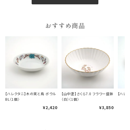
ギフト包装について
おすすめ商品
当店でギフト対応の商品をご購入いただきますと、熨
斗（のし）掛け・ギフト包装・手提げ袋を無料サービス
しております。
包装紙について
包装紙は2種類あります。
A.一般的なギフトに使用する包装紙です。
B.婚礼や出産、長寿祝などに使用する包装紙です。
A
B
【ハレクタニ】木の実と鳥 ボウル 
【山中塗】さくら7.0 フラワー盛鉢
【ハレク
BL〈1個〉
（白）〈1個〉
¥2,420
¥3,850