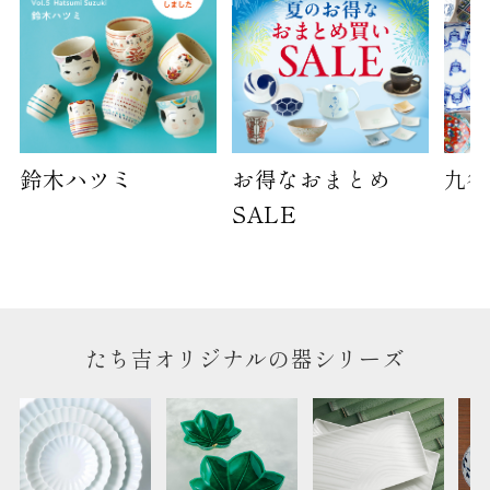
サイズ
高さ
40cm
横
30cm
幅
14cm
鈴木ハツミ
お得なおまとめ
九谷
袋のサイズは当店で最適なものをご用意いたしま
す。
SALE
ご提供枚数の上限はご注文商品数となります。
天掛け包装、ギフト袋対応の商品にはおつけでき
ません。
※犬猫時計には、手提袋をお付けできません
たち吉オリジナルの器シリーズ
のしについて
のしについてはこちらをご覧ください