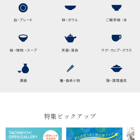
包装紙でお包みできない一部
の商品は、ギフト袋にお入れい
たします。
皿・プレート
鉢・ボウル
ご飯茶碗 ・丼
手提袋はお付けできません。
手提げ袋について
椀 ・碗物 ・スープ
茶器・湯呑
マグ・カップ・グラス
ご注文時に、ご希望枚数をご記入ください。
A:京名所 袋
サイズ
酒器
箸・食卓小物
鍋・調理器具
高さ
32.5cm
横
22cm
幅
9cm
特集ピックアップ
B:京名所 袋