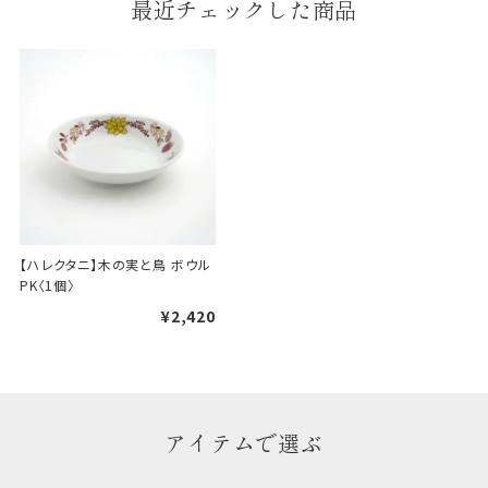
最近チェックした商品
婚礼や出産などのギフト
一般的なギフト包装
包装
のし・包装体裁により、紐（ひも）掛けしない場合が
あります。
天掛け包装について
段ボールの上から熨斗紙・包
【ハレクタニ】木の実と鳥 ボウル 
装紙をかける簡易包装（天掛
PK〈1個〉
け包装）です。
¥2,420
手提袋はお付けできません。
ギフト袋について
アイテムで選ぶ