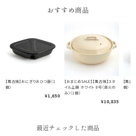
おすすめ商品
【萬古焼】おにぎりおひつ器〈1
【おまとめSALE】【萬古焼】スタ
【萬古焼
個〉
イル土鍋 ホワイト 8号（直火の
個〉
み）〈1個〉
¥1,650
¥10,835
最近チェックした商品