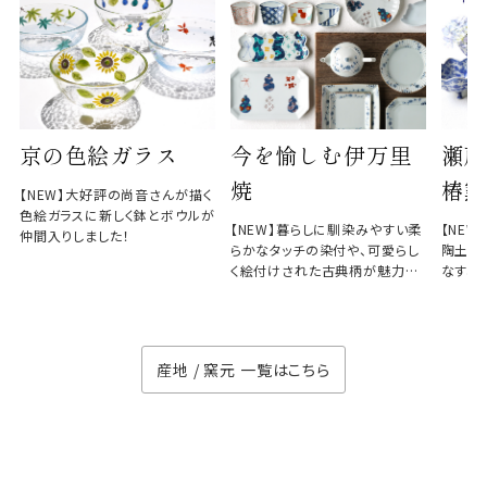
京の色絵ガラス
今を愉しむ伊万里
瀬戸
焼
椿窯
【NEW】大好評の尚音さんが描く
色絵ガラスに新しく鉢とボウルが
【NEW】暮らしに馴染みやすい柔
【NE
仲間入りしました！
らかなタッチの染付や、可愛らし
陶土と
く絵付けされた古典柄が魅力の
なす、
徳七窯
のない
産地 / 窯元 一覧はこちら