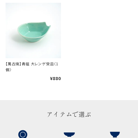
【萬古焼】青磁 大レンゲ受皿〈1
個〉
¥880
アイテムで選ぶ