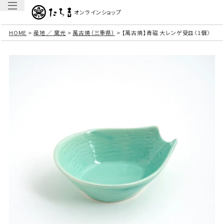
オンラインショップ
HOME
産地 ／ 窯元
萬古焼（三重県）
【萬古焼】青磁 大レンゲ受皿〈1個〉