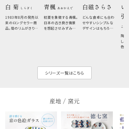
白 菊 
青楓 
白磁さらさ
い
しらぎく
あおかえで
引
1983年8月の発売以
初夏を象徴する青楓。
どんな食卓にも合わ
来のロングセラー商
日本の古き良き情景
せやすいシンプルな
こひ
品。菊のリムがきりっ
を想起させみずみず
デザインはもちろん、
と美しい、白い器のた
しい生命力も感じさ
その魅力は薄さと軽
陶器
め料理が映えやすく、
さ。重なりがよくスタ
しい
和食だけでなく料理
イリッシュでありなが
色の
のジャンルを問いま
ら、日常の食卓に馴
ト。
せん。器の重なりがよ
があ
く、すっきりと食器棚
せ、
と染
シリーズ一覧はこちら
産地 / 窯元