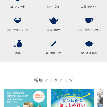
皿・プレート
鉢・ボウル
ご飯茶碗 ・丼
椀 ・碗物 ・スープ
茶器・湯呑
マグ・カップ・グラス
酒器
箸・食卓小物
鍋・調理器具
特集ピックアップ