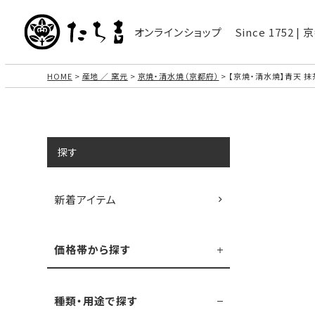
オンラインショップ
Since 1752 
HOME
産地 ／ 窯元
京焼・清水焼（京都府）
【京焼・清水焼】青天 抹
探す
新着アイテム
価格帯から探す
種類・用途で探す