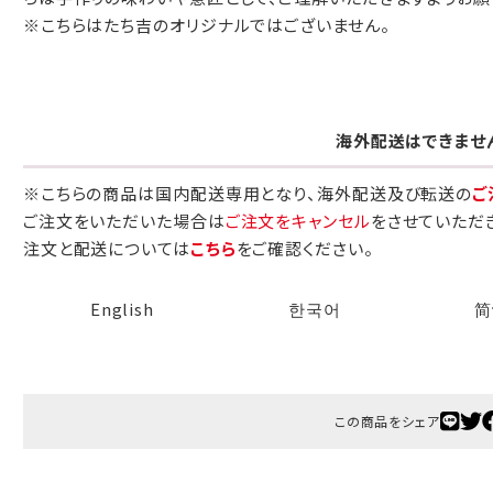
※こちらはたち吉のオリジナルではございません。
包装紙でお包みできない一部の商品
は、ギフト袋にお入れいたします。
海外配送はできませ
手提袋はお付けできません。
※こちらの商品は国内配送専用となり、海外配送及び転送の
ご
手提げ袋について
ご注文をいただいた場合は
ご注文をキャンセル
をさせていただ
注文と配送については
こちら
をご確認ください。
ご注文時に、ご希望枚数をご記入ください。
A:京名所 袋
English
한국어
简
サイズ
高さ
32.5cm
横
22cm
この商品をシェア
幅
9cm