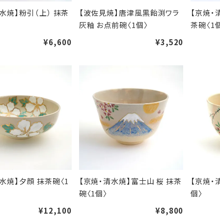
水焼】粉引（上） 抹茶
【波佐見焼】唐津風黒飴渕ワラ
【京焼・
灰釉 お点前碗〈1個〉
茶碗〈1
¥6,600
¥3,520
水焼】夕顔 抹茶碗〈1
【京焼・清水焼】富士山 桜 抹茶
【京焼・
碗〈1個〉
個〉
¥12,100
¥8,800