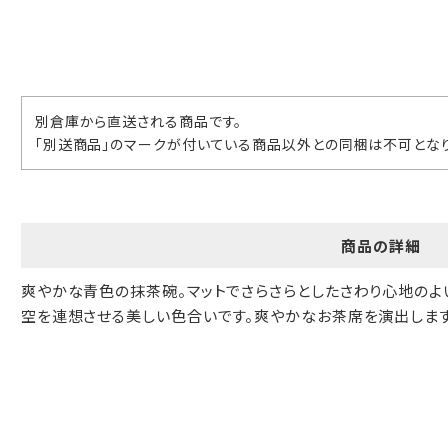
ギフト包装について
当店でギフト対応の商品をご購入いただきますと、熨斗（のし）掛
け・ギフト包装・手提げ袋を無料サービスしております。
別倉庫から直送される商品です。
「別送商品」のマークが付いている商品以外との同梱は不可となり
包装紙について
包装紙は2種類あります。
A.一般的なギフトに使用する包装紙です。
B.婚礼や出産、長寿祝などに使用する包装紙です。
商品の詳細
A
B
爽やかな青色の抹茶碗。マットでさらさらとしたさわり心地のよ
空を連想させる美しい色合いです。爽やかなお茶席を演出します