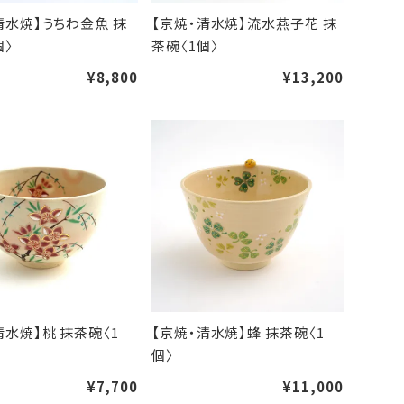
清水焼】うちわ金魚 抹
【京焼・清水焼】流水燕子花 抹
個〉
茶碗〈1個〉
¥8,800
¥13,200
清水焼】桃 抹茶碗〈1
【京焼・清水焼】蜂 抹茶碗〈1
個〉
¥7,700
¥11,000