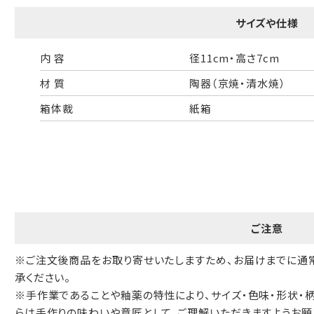
一般的なギフト包装
婚礼や出産などのギフト包装
サイズや仕様
のし・包装体裁により、紐（ひも）掛けしない場合があります。
内 容
径11cm・高さ7cm
材 質
陶器（京焼・清水焼）
天掛け包装について
箱体裁
紙箱
段ボールの上から熨斗紙・包装紙をか
ける簡易包装（天掛け包装）です。
ご注意
手提袋はお付けできません。
※ご注文後商品をお取り寄せいたしますため、お届けまでに通
ギフト袋について
承ください。
※手作業であることや釉薬の特性により、サイズ・色味・形状・
らは手作りの味わいや意匠として、ご理解いただきますようお願