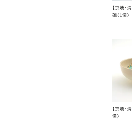
【京焼・清
碗〈1個〉
【京焼・清
個〉