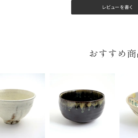
B:京名所 袋
レビューを書く
サイズ
高さ
40cm
横
30cm
おすすめ商
幅
14cm
袋のサイズは当店で最適なものをご用意いたします。
ご提供枚数の上限はご注文商品数となります。
天掛け包装、ギフト袋対応の商品にはおつけできません。
※犬猫時計には、手提袋をお付けできません
のしについて
のしについてはこちらをご覧ください