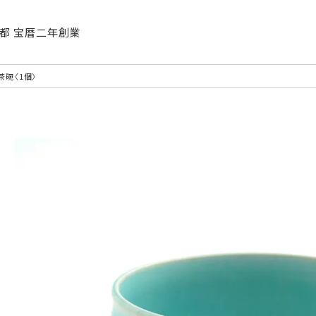
| 京都 宝暦二年創業
茶碗〈1個〉