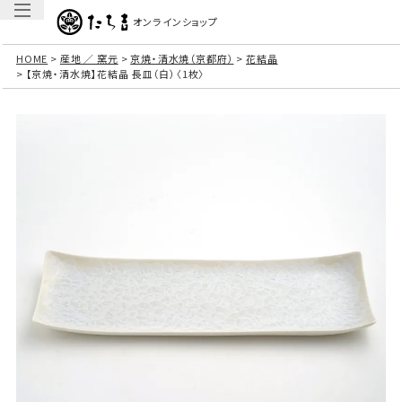
オンラインショップ
HOME
産地 ／ 窯元
京焼・清水焼（京都府）
花結晶
【京焼・清水焼】花結晶 長皿（白）〈1枚〉