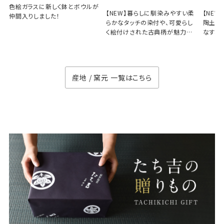
色絵ガラスに新しく鉢とボウルが
【NEW】暮らしに馴染みやすい柔
【NE
仲間入りしました！
らかなタッチの染付や、可愛らし
陶土と
く絵付けされた古典柄が魅力の
なす、
徳七窯
のない
産地 / 窯元 一覧はこちら