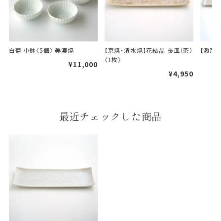
白菊 小鉢〈5個〉 美濃焼
【京焼・清水焼】花結晶 長皿（茶）
【瀬戸焼
〈1枚〉
¥11,000
婚礼や出産などのギフト
¥4,950
一般的なギフト包装
包装
のし・包装体裁により、紐（ひも）掛けしない場合が
最近チェックした商品
あります。
天掛け包装について
段ボールの上から熨斗紙・包
装紙をかける簡易包装（天掛
け包装）です。