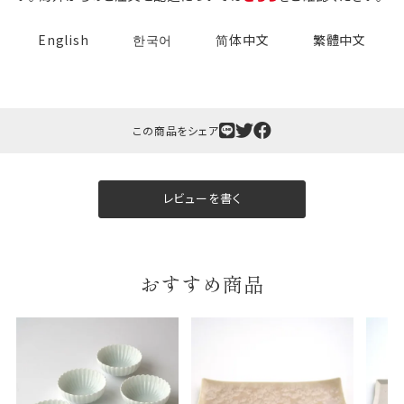
English
한국어
简体中文
繁體中文
この商品をシェア
ギフト包装について
当店でギフト対応の商品をご購入いただきますと、熨
レビューを書く
斗（のし）掛け・ギフト包装・手提げ袋を無料サービス
しております。
おすすめ商品
包装紙について
包装紙は2種類あります。
A.一般的なギフトに使用する包装紙です。
B.婚礼や出産、長寿祝などに使用する包装紙です。
A
B