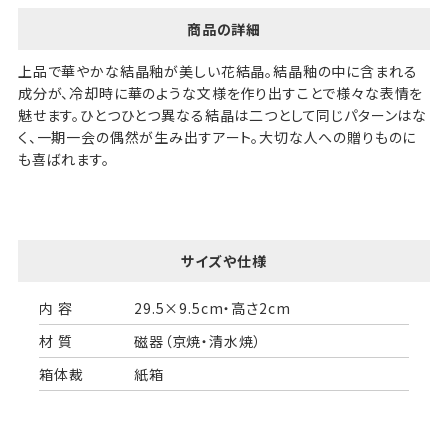
商品の詳細
上品で華やかな結晶釉が美しい花結晶。結晶釉の中に含まれる
成分が、冷却時に華のような文様を作り出すことで様々な表情を
魅せます。ひとつひとつ異なる結晶は二つとして同じパターンはな
く、一期一会の偶然が生み出すアート。大切な人への贈りものに
も喜ばれます。
サイズや仕様
内 容
29.5×9.5cm・高さ2cm
材 質
磁器（京焼・清水焼）
箱体裁
紙箱