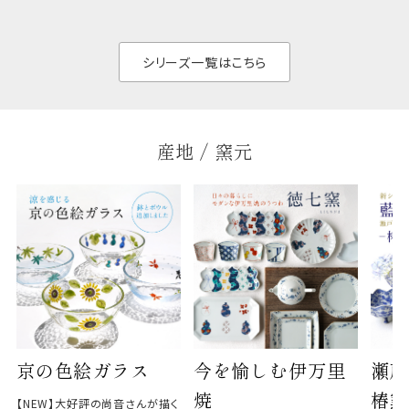
せん。器の重なりがよ
があ
く、すっきりと食器棚
せ、
と染
シリーズ一覧はこちら
産地 / 窯元
京の色絵ガラス
今を愉しむ伊万里
瀬戸
焼
椿窯
【NEW】大好評の尚音さんが描く