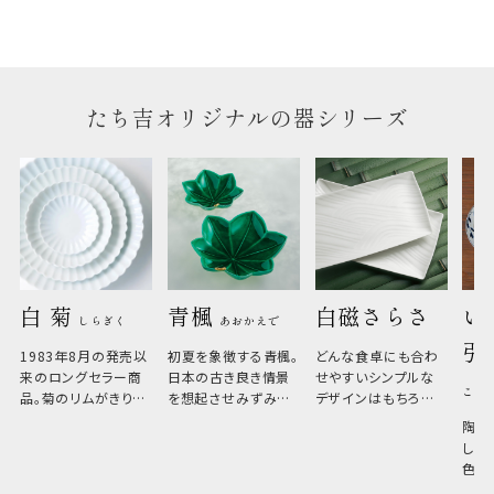
のしについてはこちらをご覧ください
たち吉オリジナルの器シリーズ
白 菊 
青楓 
白磁さらさ
い
しらぎく
あおかえで
引
1983年8月の発売以
初夏を象徴する青楓。
どんな食卓にも合わ
来のロングセラー商
日本の古き良き情景
せやすいシンプルな
こひ
品。菊のリムがきりっ
を想起させみずみず
デザインはもちろん、
と美しい、白い器のた
しい生命力も感じさ
その魅力は薄さと軽
陶器
め料理が映えやすく、
さ。重なりがよくスタ
しい
和食だけでなく料理
イリッシュでありなが
色の
のジャンルを問いま
ら、日常の食卓に馴
ト。