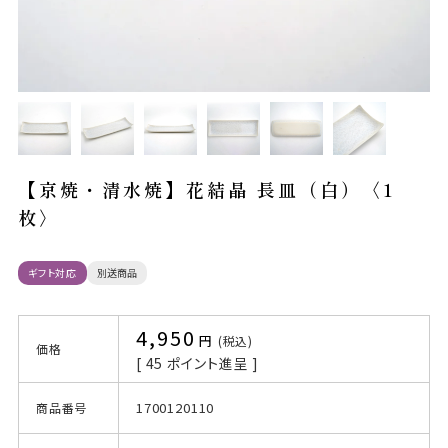
【京焼・清水焼】花結晶 長皿（白）〈1
枚〉
ギフト対応
別送商品
4,950
税込
価格
[
45
ポイント進呈 ]
1700120110
商品番号