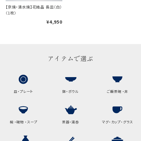
手提袋はお付けできません。
【京焼・清水焼】花結晶 長皿（白）
〈1枚〉
ギフト袋について
¥4,950
包装紙でお包みできない一部
の商品は、ギフト袋にお入れい
たします。
アイテムで選ぶ
手提袋はお付けできません。
手提げ袋について
皿・プレート
鉢・ボウル
ご飯茶碗 ・丼
ご注文時に、ご希望枚数をご記入ください。
A:京名所 袋
サイズ
椀 ・碗物 ・スープ
茶器・湯呑
マグ・カップ・グラス
高さ
32.5cm
横
22cm