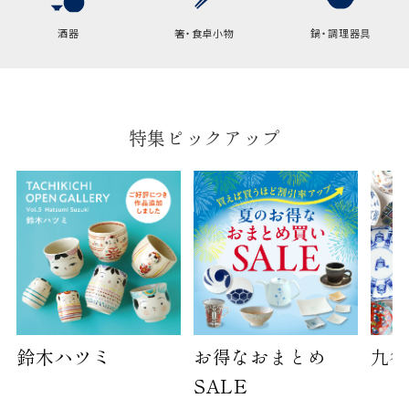
幅
9cm
酒器
箸・食卓小物
鍋・調理器具
B:京名所 袋
サイズ
特集ピックアップ
高さ
40cm
横
30cm
幅
14cm
袋のサイズは当店で最適なものをご用意いたしま
す。
ご提供枚数の上限はご注文商品数となります。
天掛け包装、ギフト袋対応の商品にはおつけでき
ません。
※犬猫時計には、手提袋をお付けできません
鈴木ハツミ
お得なおまとめ
九谷
SALE
のしについて