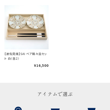
装紙をかける簡易包装（天掛
け包装）です。
手提袋はお付けできません。
ギフト袋について
包装紙でお包みできない一部
【波佐見焼】SAI ペア銘々皿セッ
の商品は、ギフト袋にお入れい
ト 白〈各2〉
たします。
¥16,500
手提袋はお付けできません。
手提げ袋について
アイテムで選ぶ
ご注文時に、ご希望枚数をご記入ください。
A:京名所 袋