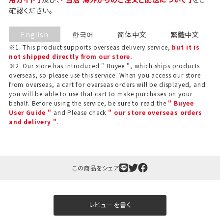
確認ください。
English
한국어
简体中文
繁體中文
※1. This product supports overseas delivery service,
but it is
not shipped directly from our store.
※2. Our store has introduced " Buyee ", which ships products
overseas, so please use this service. When you access our store
from overseas, a cart for overseas orders will be displayed, and
you will be able to use that cart to make purchases on your
behalf. Before using the service, be sure to read the
" Buyee
User Guide "
and Please check
" our store overseas orders
and delivery "
.
ギフト包装について
当店でギフト対応の商品をご購入いただきますと、熨
斗（のし）掛け・ギフト包装・手提げ袋を無料サービス
この商品をシェア
しております。
包装紙について
レビューを書く
包装紙は2種類あります。