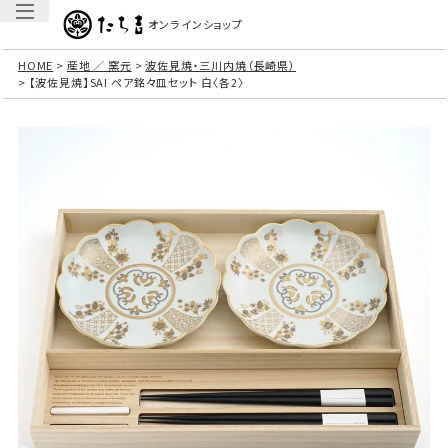
オンラインショップ
HOME
産地 ／ 窯元
波佐見焼・三川内焼（長崎県）
【波佐見焼】SAI ペア銘々皿セット 白〈各2〉