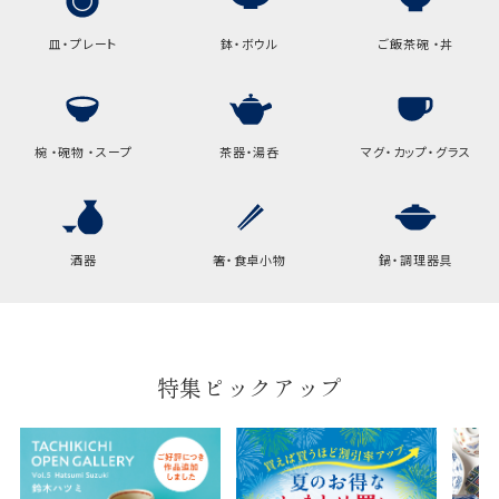
サイズ
皿・プレート
鉢・ボウル
ご飯茶碗 ・丼
高さ
32.5cm
横
22cm
幅
9cm
椀 ・碗物 ・スープ
茶器・湯呑
マグ・カップ・グラス
B:京名所 袋
サイズ
酒器
箸・食卓小物
鍋・調理器具
高さ
40cm
横
30cm
幅
14cm
特集ピックアップ
袋のサイズは当店で最適なものをご用意いたしま
す。
ご提供枚数の上限はご注文商品数となります。
天掛け包装、ギフト袋対応の商品にはおつけでき