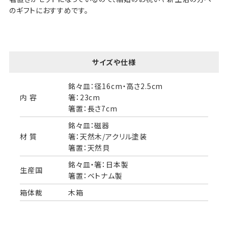
のギフトにおすすめです。
サイズや仕様
銘々皿：径16cm・高さ2.5cm
内 容
箸：23cm
箸置：長さ7cm
銘々皿：磁器
材 質
箸：天然木/アクリル塗装
箸置：天然貝
銘々皿・箸：日本製
生産国
箸置：ベトナム製
箱体裁
木箱