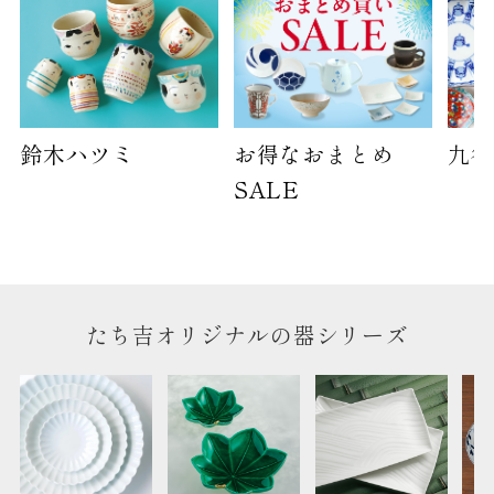
ません。
※犬猫時計には、手提袋をお付けできません
のしについて
のしについてはこちらをご覧ください
鈴木ハツミ
お得なおまとめ
九谷
SALE
たち吉オリジナルの器シリーズ