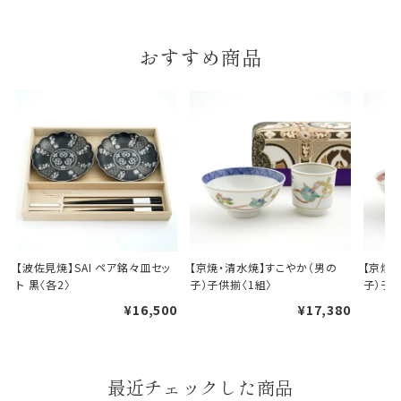
A.一般的なギフトに使用する包装紙です。
B.婚礼や出産、長寿祝などに使用する包装紙です。
おすすめ商品
A
B
婚礼や出産などのギフト
一般的なギフト包装
包装
【波佐見焼】SAI ペア銘々皿セッ
【京焼・清水焼】すこやか（男の
【京焼
のし・包装体裁により、紐（ひも）掛けしない場合が
ト 黒〈各2〉
子）子供揃〈1組〉
子）子供
あります。
¥16,500
¥17,380
天掛け包装について
最近チェックした商品
段ボールの上から熨斗紙・包