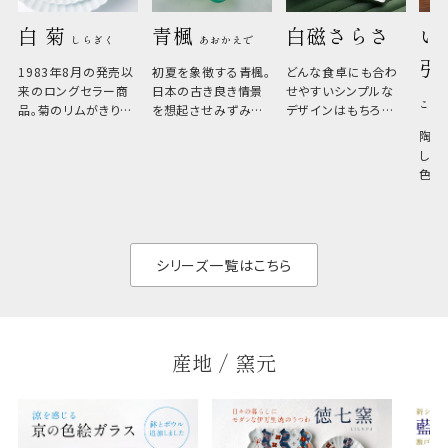
白 菊 
青楓 
白磁さらさ
い
しらぎく
あおかえで
引
1983年8月の発売以
初夏を象徴する青楓。
どんな食卓にも合わ
来のロングセラー商
日本の古き良き情景
せやすいシンプルな
こひ
品。菊のリムがきりっ
を想起させみずみず
デザインはもちろん、
と美しい、白い器のた
しい生命力も感じさ
その魅力は薄さと軽
陶器
め料理が映えやすく、
さ。重なりがよくスタ
しい
和食だけでなく料理
イリッシュでありなが
色の
のジャンルを問いま
ら、日常の食卓に馴
ト。
せん。器の重なりがよ
があ
く、すっきりと食器棚
せ、
と染
シリーズ一覧はこちら
産地 / 窯元