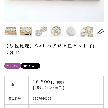
【波佐見焼】SAI ペア銘々皿セット 白
〈各2〉
ギフト対応
海外配送OK
16,500
税込
価格
[
150
ポイント進呈 ]
1707640157
商品番号