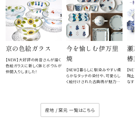
京の色絵ガラス
今を愉しむ伊万里
瀬戸
焼
椿窯
【NEW】大好評の尚音さんが描く
色絵ガラスに新しく鉢とボウルが
【NEW】暮らしに馴染みやすい柔
【NE
仲間入りしました！
らかなタッチの染付や、可愛らし
陶土と
く絵付けされた古典柄が魅力の
なす、
徳七窯
のない
産地 / 窯元 一覧はこちら