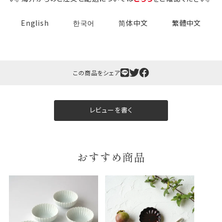
English
한국어
简体中文
繁體中文
この商品をシェア
ギフト包装について
当店でギフト対応の商品をご購入いただきますと、熨
レビューを書く
斗（のし）掛け・ギフト包装・手提げ袋を無料サービス
しております。
包装紙について
おすすめ商品
包装紙は2種類あります。
A.一般的なギフトに使用する包装紙です。
B.婚礼や出産、長寿祝などに使用する包装紙です。
A
B