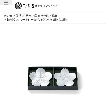
オンラインショップ
HOME
産地 ／ 窯元
産地 その他
能作
【能作】フラワートレー梅桜2ヶ入り〈梅1個・桜1個〉