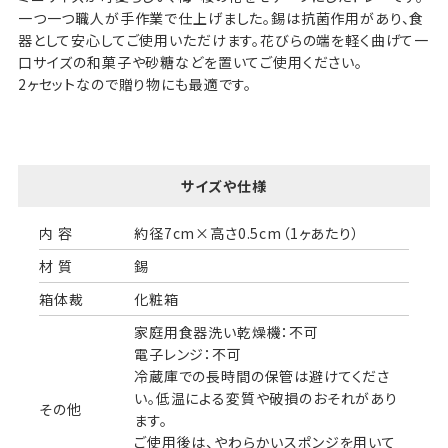
一つ一つ職人が手作業で仕上げました。錫は抗菌作用があり、食
器として安心してご使用いただけます。花びらの端を軽く曲げて一
口サイズの和菓子や砂糖などを置いてご使用ください。
2ヶセットなので贈り物にも最適です。
サイズや仕様
内 容
約径7cm×高さ0.5cm（1ヶあたり）
材 質
錫
箱体裁
化粧箱
家庭用食器洗い乾燥機：不可
電子レンジ：不可
冷蔵庫での長時間の保管は避けてくださ
い。低温による変質や破損のおそれがあり
その他
ます。
ご使用後は、やわらかいスポンジを用いて