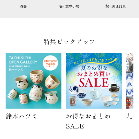
幅
9cm
酒器
箸・食卓小物
鍋・調理器具
B:京名所 袋
サイズ
特集ピックアップ
高さ
40cm
横
30cm
幅
14cm
袋のサイズは当店で最適なものをご用意いたしま
す。
ご提供枚数の上限はご注文商品数となります。
天掛け包装、ギフト袋対応の商品にはおつけでき
ません。
鈴木ハツミ
お得なおまとめ
九谷
※犬猫時計には、手提袋をお付けできません
SALE
のしについて