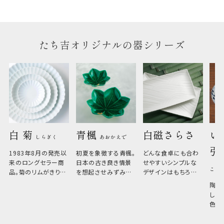
のしについてはこちらをご覧ください
たち吉オリジナルの器シリーズ
白 菊 
青楓 
白磁さらさ
い
しらぎく
あおかえで
引
1983年8月の発売以
初夏を象徴する青楓。
どんな食卓にも合わ
来のロングセラー商
日本の古き良き情景
せやすいシンプルな
こひ
品。菊のリムがきりっ
を想起させみずみず
デザインはもちろん、
と美しい、白い器のた
しい生命力も感じさ
その魅力は薄さと軽
陶器
め料理が映えやすく、
さ。重なりがよくスタ
しい
和食だけでなく料理
イリッシュでありなが
色の
のジャンルを問いま
ら、日常の食卓に馴
ト。
せん。器の重なりがよ
があ