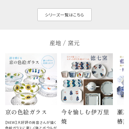
く、すっきりと食器棚
せ、
と染
シリーズ一覧はこちら
産地 / 窯元
京の色絵ガラス
今を愉しむ伊万里
瀬戸
焼
椿窯
【NEW】大好評の尚音さんが描く
色絵ガラスに新しく鉢とボウルが