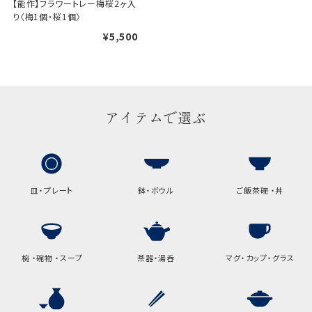
【能作】フラワートレー梅桜2ヶ入
り〈梅1個・桜1個〉
ギフト袋について
¥5,500
包装紙でお包みできない一部
の商品は、ギフト袋にお入れい
たします。
アイテムで選ぶ
手提袋はお付けできません。
手提げ袋について
皿・プレート
鉢・ボウル
ご飯茶碗 ・丼
ご注文時に、ご希望枚数をご記入ください。
A:京名所 袋
サイズ
椀 ・碗物 ・スープ
茶器・湯呑
マグ・カップ・グラス
高さ
32.5cm
横
22cm