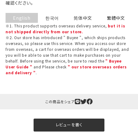
確認ください。
English
한국어
简体中文
繁體中文
※1. This product supports overseas delivery service,
but it is
not shipped directly from our store.
※2. Our store has introduced " Buyee ", which ships products
overseas, so please use this service. When you access our store
from overseas, a cart for overseas orders will be displayed, and
you will be able to use that cart to make purchases on your
behalf. Before using the service, be sure to read the
" Buyee
User Guide "
and Please check
" our store overseas orders
and delivery "
.
この商品をシェア
レビューを書く