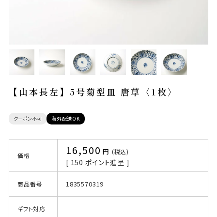
【山本長左】5号菊型皿 唐草〈1枚〉
クーポン不可
海外配送OK
16,500
税込
価格
[
150
ポイント進呈 ]
1835570319
商品番号
ギフト対応