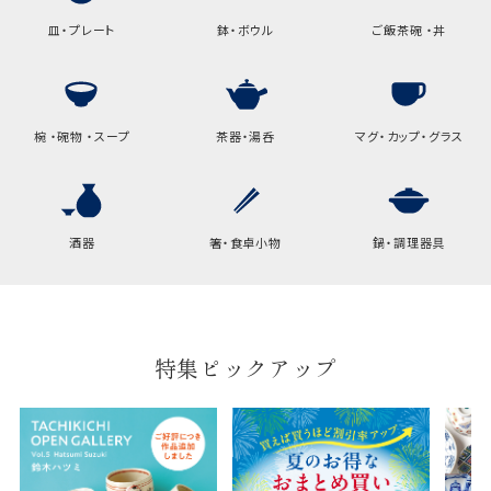
皿・プレート
鉢・ボウル
ご飯茶碗 ・丼
椀 ・碗物 ・スープ
茶器・湯呑
マグ・カップ・グラス
酒器
箸・食卓小物
鍋・調理器具
特集ピックアップ