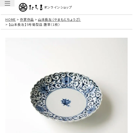
オンラインショップ
HOME
作家作品
山本長左（やまもとちょうざ）
【山本長左】5号菊型皿 唐草〈1枚〉