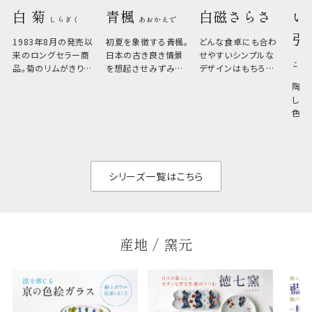
白 菊 
青楓 
白磁さらさ
い
しらぎく
あおかえで
引
1983年8月の発売以
初夏を象徴する青楓。
どんな食卓にも合わ
来のロングセラー商
日本の古き良き情景
せやすいシンプルな
こひ
品。菊のリムがきりっ
を想起させみずみず
デザインはもちろん、
と美しい、白い器のた
しい生命力も感じさ
その魅力は薄さと軽
陶器
め料理が映えやすく、
さ。重なりがよくスタ
しい
和食だけでなく料理
イリッシュでありなが
色の
のジャンルを問いま
ら、日常の食卓に馴
ト。
せん。器の重なりがよ
があ
く、すっきりと食器棚
せ、
と染
シリーズ一覧はこちら
産地 / 窯元