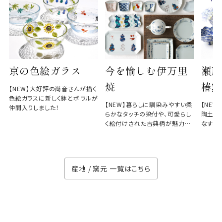
京の色絵ガラス
今を愉しむ伊万里
瀬戸
焼
椿窯
【NEW】大好評の尚音さんが描く
色絵ガラスに新しく鉢とボウルが
【NEW】暮らしに馴染みやすい柔
【NE
仲間入りしました！
らかなタッチの染付や、可愛らし
陶土と
く絵付けされた古典柄が魅力の
なす、
徳七窯
のない
産地 / 窯元 一覧はこちら