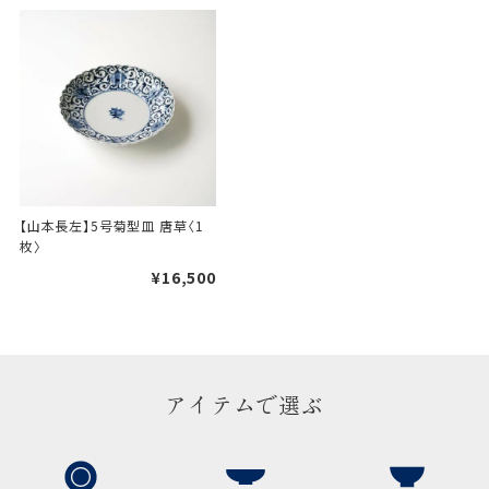
【山本長左】5号菊型皿 唐草〈1
枚〉
¥16,500
アイテムで選ぶ