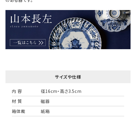
サイズや仕様
内 容
径16cm・高さ3.5cm
材 質
磁器
箱体裁
紙箱