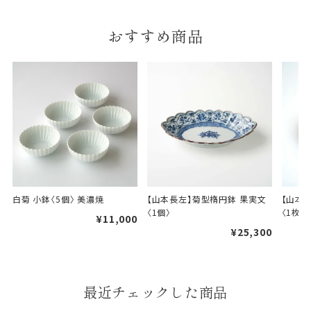
おすすめ商品
白菊 小鉢〈5個〉 美濃焼
【山本長左】菊型楕円鉢 果実文
【山本長
〈1個〉
〈1枚〉
¥11,000
¥25,300
最近チェックした商品