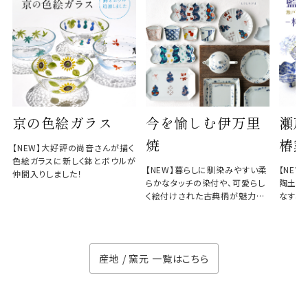
京の色絵ガラス
今を愉しむ伊万里
瀬戸
焼
椿窯
【NEW】大好評の尚音さんが描く
色絵ガラスに新しく鉢とボウルが
【NEW】暮らしに馴染みやすい柔
【NE
仲間入りしました！
らかなタッチの染付や、可愛らし
陶土と
く絵付けされた古典柄が魅力の
なす、
徳七窯
のない
産地 / 窯元 一覧はこちら