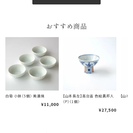
おすすめ商品
白菊 小鉢〈5個〉 美濃焼
【山本長左】高台盃 色絵異邦人
【山本長
（P）〈1個〉
¥11,000
¥27,500