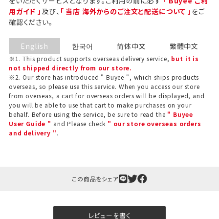
をいただくサービスとなります。ご利用の前に必ず
「 Buyee ご利
用ガイド 」
及び、
「 当店 海外からのご注文と配送について 」
をご
確認ください。
English
한국어
简体中文
繁體中文
※1. This product supports overseas delivery service,
but it is
not shipped directly from our store.
※2. Our store has introduced " Buyee ", which ships products
overseas, so please use this service. When you access our store
from overseas, a cart for overseas orders will be displayed, and
you will be able to use that cart to make purchases on your
behalf. Before using the service, be sure to read the
" Buyee
User Guide "
and Please check
" our store overseas orders
and delivery "
.
この商品をシェア
レビューを書く