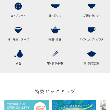
皿・プレート
鉢・ボウル
ご飯茶碗 ・丼
椀 ・碗物 ・スープ
茶器・湯呑
マグ・カップ・グラス
酒器
箸・食卓小物
鍋・調理器具
特集ピックアップ