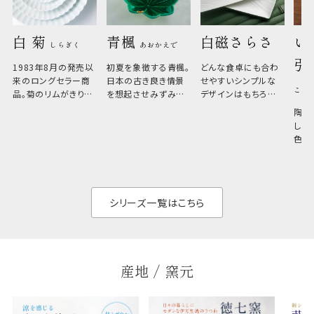
白 菊 
青楓 
白磁さらさ
い
しらぎく
あおかえで
引
1983年8月の発売以
初夏を象徴する青楓。
どんな食卓にも合わ
来のロングセラー商
日本の古き良き情景
せやすいシンプルな
こひ
品。菊のリムがきりっ
を想起させみずみず
デザインはもちろん、
と美しい、白い器のた
しい生命力も感じさ
その魅力は薄さと軽
陶器
め料理が映えやすく、
さ。重なりがよくスタ
しい
和食だけでなく料理
イリッシュでありなが
色の
のジャンルを問いま
ら、日常の食卓に馴
ト。
せん。器の重なりがよ
があ
く、すっきりと食器棚
せ、
と染
シリーズ一覧はこちら
産地 / 窯元