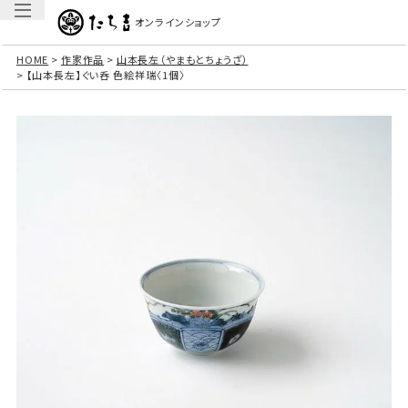
オンラインショップ
HOME
作家作品
山本長左（やまもとちょうざ）
【山本長左】ぐい呑 色絵祥瑞〈1個〉