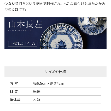
少ない型打ちという技法で制作され、上品な絵付けとあたたかみ
のある器です。
サイズや仕様
内 容
径6.5cm・高さ4cm
材 質
磁器
箱体裁
木箱